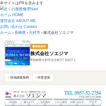
本サイトはPRを含みます
ホーム
HOME
運営会社
ABOUT ME
お問い合わせ
Contact
ホーム
›
長崎県
›
大村市
›
株式会社ソエジマ
掲載業者
株式会社ソエジマ
長崎県大村市水主町2丁目627‑1
現地調査無料
外壁塗装