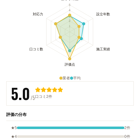
業者
平均
5.0
/5
口コミ2件
評価の分布
★5
2件
★4
0件