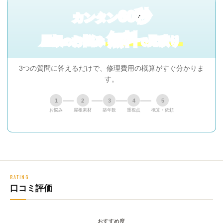
60秒
カンタン
無料
屋根
お悩み
見積り
の
で
3つの質問に答えるだけで、修理費用の概算がすぐ分かりま
す。
1
2
3
4
5
お悩み
屋根素材
築年数
重視点
概算・依頼
RATING
口コミ評価