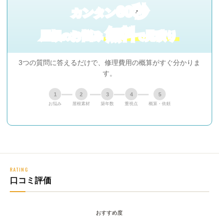
60秒
カンタン
無料
屋根
お悩み
見積り
の
で
3つの質問に答えるだけで、修理費用の概算がすぐ分かりま
す。
1
2
3
4
5
お悩み
屋根素材
築年数
重視点
概算・依頼
RATING
口コミ評価