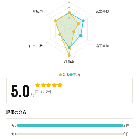
業者
平均
5.0
口コミ2件
/5
評価の分布
★5
2件
★4
0件