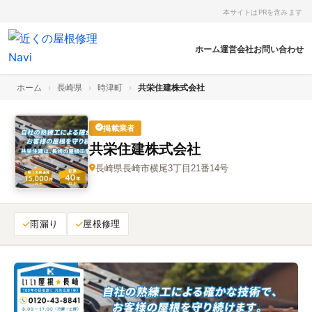
本サイトはPRを含みます
ホーム
運営会社
お問い合わせ
ホーム
›
長崎県
›
時津町
›
共栄住建株式会社
掲載業者
共栄住建株式会社
長崎県長崎市横尾3丁目21番14号
雨漏り
屋根修理