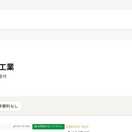
工業
番地
手数料なし
COMPANY INFO