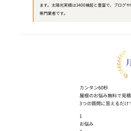
ます。太陽光実績は3400棟超と豊富で、ブロ
専門業者です。
カンタン
60秒
屋根
の
お悩み
無料
で
見積
3つの質問に答えるだけ
1
お悩み