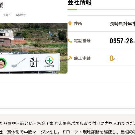
会社情報
住所
長崎県諫早市
0957‑26
電話番号
0
施工実績
件
わたり屋根・雨どい・板金工事と太陽光パネル取り付けに力を入れてきた
社一貫体制で中間マージンなし。ドローン・現地診断を駆使し、屋根の