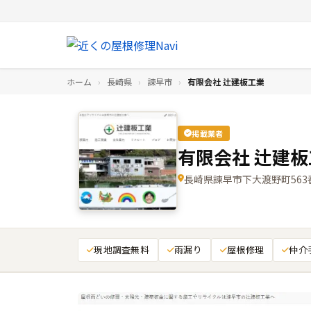
ホーム
›
長崎県
›
諫早市
›
有限会社 辻建板工業
掲載業者
有限会社 辻建板
長崎県諫早市下大渡野町563
現地調査無料
雨漏り
屋根修理
仲介