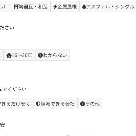
ル）
陶器瓦・和瓦
金属屋根
アスファルトシングル
ださい
年
16〜30年
わからない
んでください
できるだけ安く
信頼できる会社
その他
安