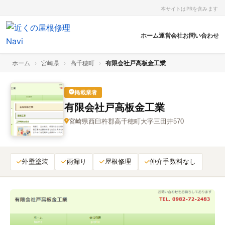
本サイトはPRを含みます
ホーム
運営会社
お問い合わせ
ホーム
›
宮崎県
›
高千穂町
›
有限会社戸高板金工業
掲載業者
有限会社戸高板金工業
宮崎県西臼杵郡高千穂町大字三田井570
外壁塗装
雨漏り
屋根修理
仲介手数料なし