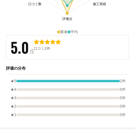
業者
平均
5.0
口コミ2件
/5
評価の分布
★5
2件
★4
0件
★3
0件
★2
0件
★1
0件