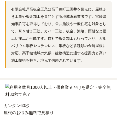
有限会社戸高板金工業は高千穂町三田井を拠点に、屋根ふ
き工事や板金加工を専門とする地域密着業者です。宮崎県
知事許可を取得しており、公共施設や一般住宅を対象とし
て、葺き替え工法、カバー工法、板金、漆喰、雨樋など幅
広い施工が可能です。自社で板金加工も行っており、ガル
バリウム鋼板やステンレス、銅板など多種類の金属屋根に
対応。高千穂地域の気候・建物構造に適する提案力と高い
施工技術を持ち、地元で信頼されています。
カンタン
60秒
屋根
の
お悩み
無料
で
見積り