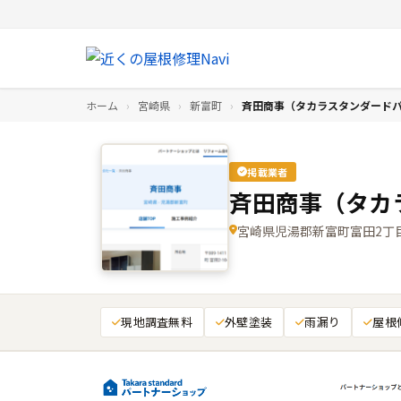
ホーム
›
宮崎県
›
新富町
›
斉田商事（タカラスタンダード
掲載業者
斉田商事（タカ
宮崎県児湯郡新富町富田2丁目1
現地調査無料
外壁塗装
雨漏り
屋根