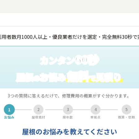
60秒
カンタン
無料
屋根
お悩み
見積り
の
で
3つの質問に答えるだけで、修理費用の概算がすぐ分かります。
1
2
3
4
5
お悩み
屋根素材
築年数
重視点
概算・依頼
屋根のお悩みを教えてください