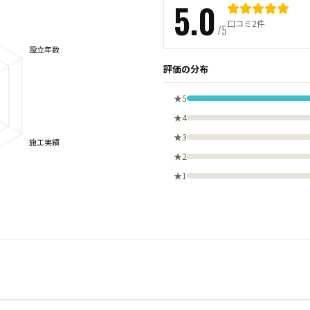
5.0
口コミ2件
/5
評価の分布
★5
★4
★3
★2
★1