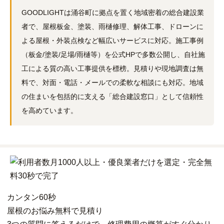
GOODLIGHTは涌谷町に拠点を置く地域密着の総合建設業
者で、屋根板金、塗装、雨樋修理、解体工事、ドローンに
よる屋根・外装点検など幅広いサービスに対応。施工事例
（板金/塗装/足場/雨樋等）を公式HPで多数公開し、自社施
工による質の高い工事提供を標榜。見積りや現地調査は無
料で、対面・電話・メールでの柔軟な相談にも対応。地域
の住まいを包括的に支える「総合建設窓口」として信頼性
を高めています。
カンタン
60秒
屋根
の
お悩み
無料
で
見積り