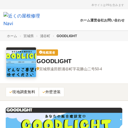
本サイトはPRを含みます
ホーム
運営会社
お問い合わせ
ホーム
›
宮城県
›
涌谷町
›
GOODLIGHT
掲載業者
GOODLIGHT
宮城県遠田郡涌谷町字花勝山二号50‑4
現地調査無料
外壁塗装