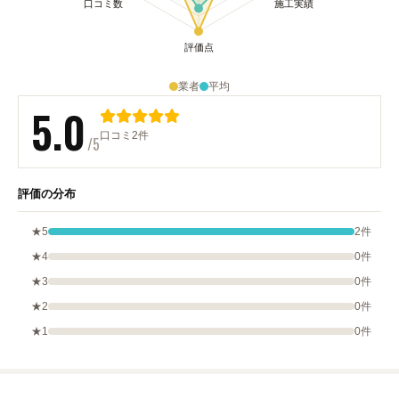
業者
平均
5.0
口コミ2件
/5
評価の分布
★5
2件
★4
0件
★3
0件
★2
0件
★1
0件