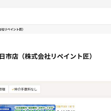
会社リペイント匠）
四日市店（株式会社リペイント匠）
8
修理
仲介手数料なし
COMPANY INFO