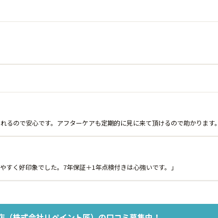
くれるので安心です。アフターケアも定期的に見に来て頂けるので助かります
やすく好印象でした。7年保証＋1年点検付きは心強いです。」
市店（株式会社リペイント匠）の口コミ募集中！