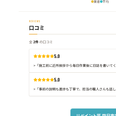
業者
平均
REVIEWS
口コミ
全
2件
の口コミ
5.0
>「施工前に近所挨拶から毎日作業後に日誌を書いて
5.0
>「事前の説明も進捗も丁寧で、担当の職人さんも話し
リペイント匠 四日