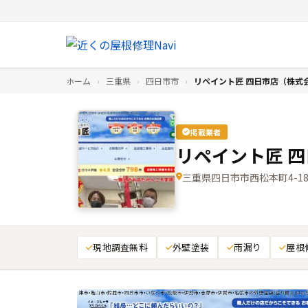
ホーム
›
三重県
›
四日市市
›
リペイント匠 四日市店（株式
掲載業者
リペイント匠 
三重県四日市市西松本町4-1
現地調査無料
外壁塗装
雨漏り
屋根