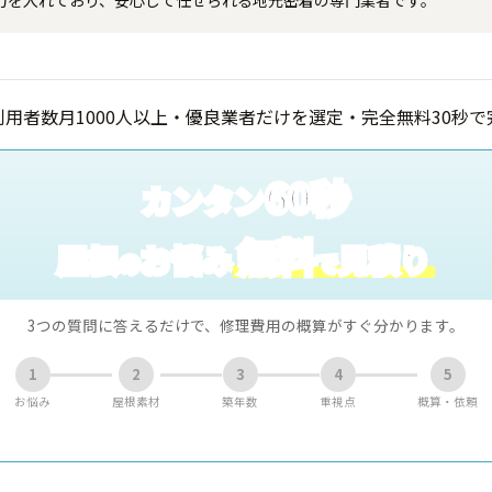
60秒
カンタン
無料
屋根
お悩み
見積り
の
で
3つの質問に答えるだけで、修理費用の概算がすぐ分かります。
1
2
3
4
5
お悩み
屋根素材
築年数
重視点
概算・依頼