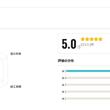
5.0
口コミ2件
/5
評価の分布
★5
★4
★3
★2
★1