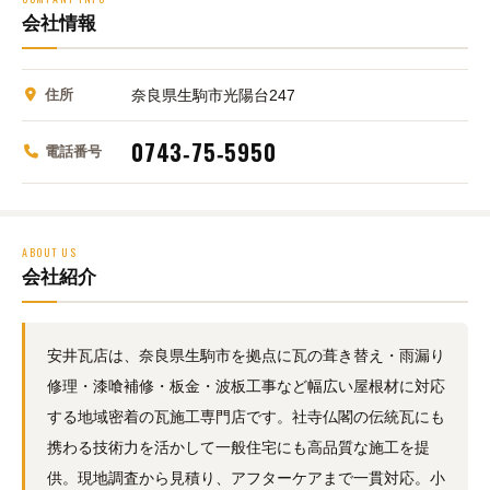
会社情報
住所
奈良県生駒市光陽台247
0743‑75‑5950
電話番号
ABOUT US
会社紹介
安井瓦店は、奈良県生駒市を拠点に瓦の葺き替え・雨漏り
修理・漆喰補修・板金・波板工事など幅広い屋根材に対応
する地域密着の瓦施工専門店です。社寺仏閣の伝統瓦にも
携わる技術力を活かして一般住宅にも高品質な施工を提
供。現地調査から見積り、アフターケアまで一貫対応。小