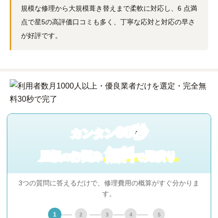
規模な修理から大規模葺き替えまで柔軟に対応し、6 点満
点で星5の高評価口コミも多く、丁寧な応対と対応の早さ
が好評です。
60秒
カンタン
無料
屋根
お悩み
見積り
の
で
3つの質問に答えるだけで、修理費用の概算がすぐ分かりま
す。
1
2
3
4
5