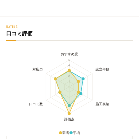
RATING
口コミ評価
業者
平均