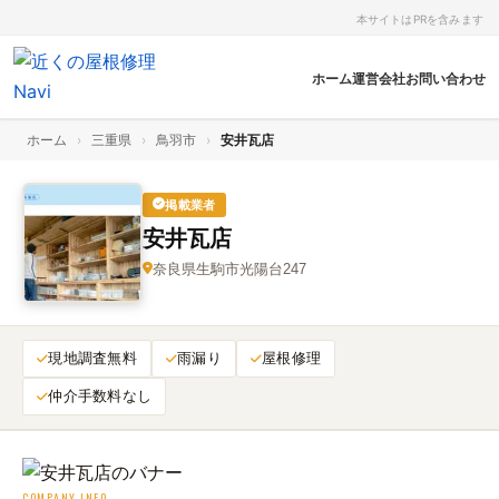
本サイトはPRを含みます
ホーム
運営会社
お問い合わせ
ホーム
›
三重県
›
鳥羽市
›
安井瓦店
掲載業者
安井瓦店
奈良県生駒市光陽台247
現地調査無料
雨漏り
屋根修理
仲介手数料なし
COMPANY INFO