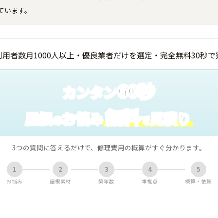
ています。
60秒
カンタン
無料
屋根
お悩み
見積り
の
で
3つの質問に答えるだけで、修理費用の概算がすぐ分かります。
1
2
3
4
5
お悩み
屋根素材
築年数
重視点
概算・依頼