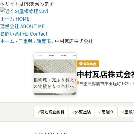
本サイトはPRを含みます
ホーム
HOME
運営会社
ABOUT ME
お問い合わせ
Contact
ホーム
›
三重県
›
鈴鹿市
›
中村瓦店株式会社
掲載業者
中村瓦店株式会
三重県鈴鹿市東玉垣町1320-
現地調査無料
外壁塗装
雨漏り
屋根