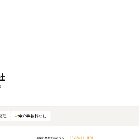
社
3
修理
仲介手数料なし
COMPANY INFO