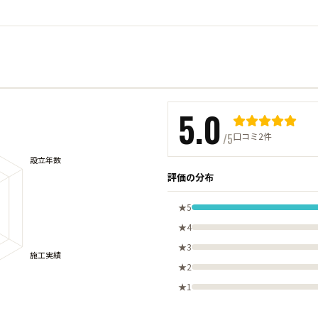
5.0
口コミ2件
/5
評価の分布
★5
★4
★3
★2
★1