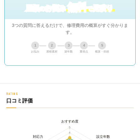
無料
屋根
お悩み
見積り
の
で
3つの質問に答えるだけで、修理費用の概算がすぐ分かりま
す。
1
2
3
4
5
お悩み
屋根素材
築年数
重視点
概算・依頼
RATING
口コミ評価