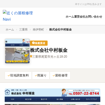
本サイトはPRを含みます
ホーム
運営会社
お問い合わせ
ホーム
›
三重県
›
南伊勢町
›
株式会社中村板金
掲載業者
株式会社中村板金
三重県尾鷲市光ヶ丘18‑20
現地調査無料
雨漏り
屋根修理