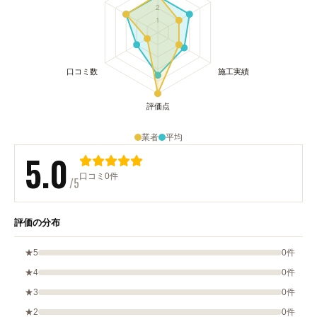
業者
平均
5.0
口コミ0件
/5
評価の分布
★5
0件
★4
0件
★3
0件
★2
0件