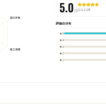
5.0
口コミ2件
/5
評価の分布
★5
★4
★3
★2
★1