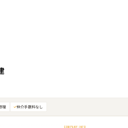
建
修理
仲介手数料なし
COMPANY INFO