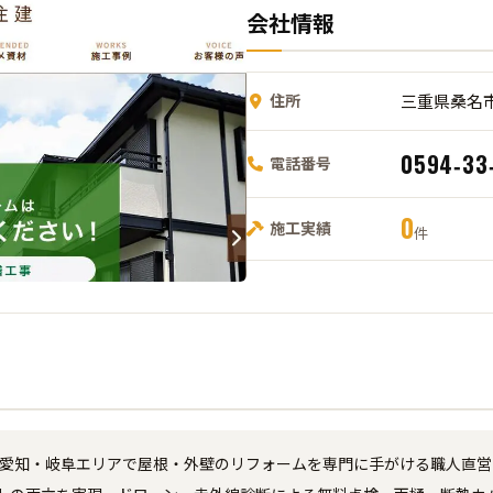
会社情報
住所
三重県桑名市友
0594‑33
電話番号
0
施工実績
件
重・愛知・岐阜エリアで屋根・外壁のリフォームを専門に手がける職人直