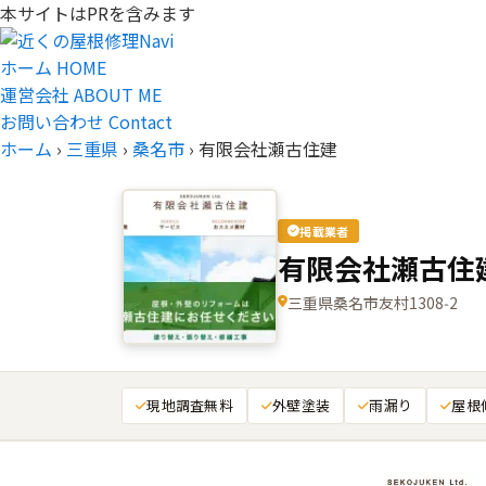
本サイトはPRを含みます
ホーム
HOME
運営会社
ABOUT ME
お問い合わせ
Contact
ホーム
›
三重県
›
桑名市
›
有限会社瀬古住建
掲載業者
有限会社瀬古住
三重県桑名市友村1308‑2
現地調査無料
外壁塗装
雨漏り
屋根