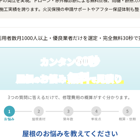
トの両立を実現。ドローン・赤外線診断による無料点検、雨樋・断熱カバ
上の施工実績を誇ります。火災保険の申請サポートやアフター保証体制も
60秒
カンタン
無料
屋根
お悩み
見積り
の
で
3つの質問に答えるだけで、修理費用の概算がすぐ分かります。
1
2
3
4
5
お悩み
屋根素材
築年数
重視点
概算・依頼
屋根のお悩みを教えてください