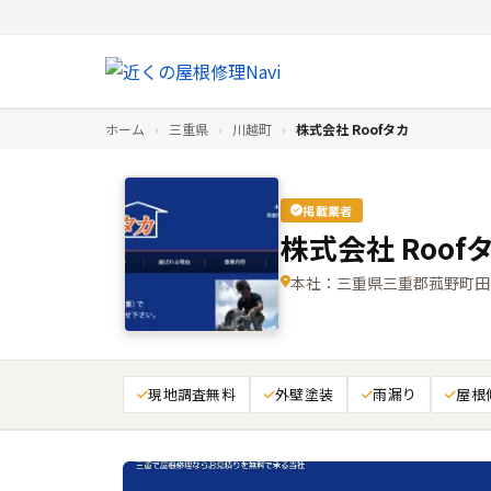
ホーム
›
三重県
›
川越町
›
株式会社 Roofタカ
掲載業者
株式会社 Roof
本社：三重県三重郡菰野町田光
現地調査無料
外壁塗装
雨漏り
屋根