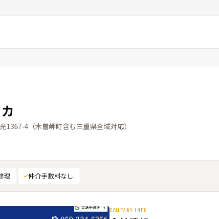
タカ
1367‑4（木曽岬町含む三重県全域対応）
修理
仲介手数料なし
COMPANY INFO