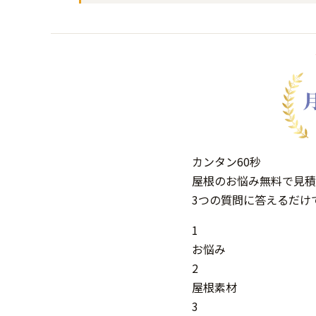
カンタン
60秒
屋根
の
お悩み
無料
で
見積
3つの質問に答えるだけ
1
お悩み
2
屋根素材
3