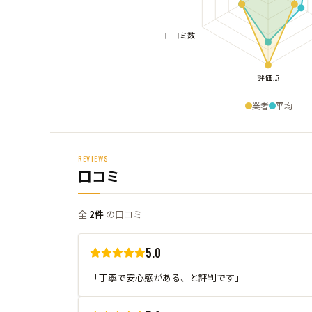
業者
平均
REVIEWS
口コミ
全
2件
の口コミ
5.0
「丁寧で安心感がある、と評判です」