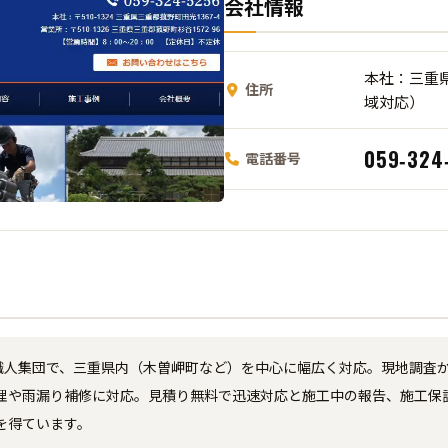
会社情報
本社：三重県
住所
域対応）
059‑324
電話番号
専門職人集団で、三重県内（木曽岬町など）を中心に幅広く対応。現地調
理や雨漏り補修に対応。見積り無料で迅速対応と施工中の報告、施工保証
を得ています。