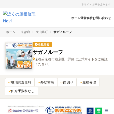
本サイトはPRを含みます
ホーム
運営会社
お問い合わせ
ホーム
›
京都府
›
大山崎町
›
サガノルーフ
掲載業者
サガノルーフ
京都府京都市右京区（詳細は公式サイトをご確認
ください）
現地調査無料
外壁塗装
雨漏り
屋根修理
仲介手数料なし