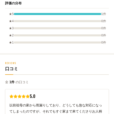
評価の分布
★5
1件
★4
0件
★3
0件
★2
0件
★1
0件
REVIEWS
口コミ
全
1件
の口コミ
5.0
以前祖母の家から雨漏りしており、どうしても急な対応になっ
てしまったのですが、それでもすぐ家まで来てくださりお人柄