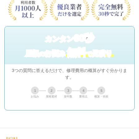
60秒
カンタン
無料
屋根
お悩み
見積り
の
で
3つの質問に答えるだけで、修理費用の概算がすぐ分かりま
す。
1
2
3
4
5
お悩み
屋根素材
築年数
重視点
概算・依頼
RATING