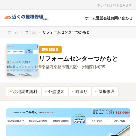
本サイトはPRを含みます
ホーム
運営会社
お問い合わせ
ホーム
›
コラム
›
リフォームセンターつかもと
掲載業者
リフォームセンターつかもと
京都府京都市西京区牛ケ瀬西柿町35
現地調査無料
外壁塗装
雨漏り
屋根修理