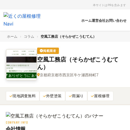
本サイトはPRを含みます
ホーム
運営会社
お問い合わせ
ホーム
›
コラム
›
空風工務店（そらかぜこうむてん）
掲載業者
空風工務店（そらかぜこうむて
ん）
京都府京都市西京区牛ケ瀬西柿町7
現地調査無料
外壁塗装
雨漏り
屋根修理
COMPANY INFO
会社情報