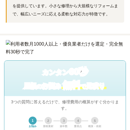
を提供しています。小さな修理から大規模なリフォームま
で、幅広いニーズに応える柔軟な対応力が特徴です。
60秒
カンタン
無料
屋根
お悩み
見積り
の
で
3つの質問に答えるだけで、修理費用の概算がすぐ分かりま
す。
1
2
3
4
5
お悩み
屋根素材
築年数
重視点
概算・依頼