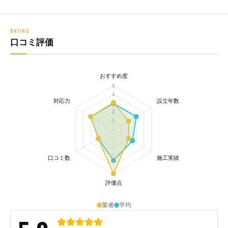
RATING
口コミ評価
業者
平均