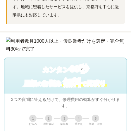
す。地域に密着したサービスを提供し、京都府を中心に近
隣県にも対応しています。
60秒
カンタン
無料
屋根
お悩み
見積り
の
で
3つの質問に答えるだけで、修理費用の概算がすぐ分かりま
す。
1
2
3
4
5
お悩み
屋根素材
築年数
重視点
概算・依頼