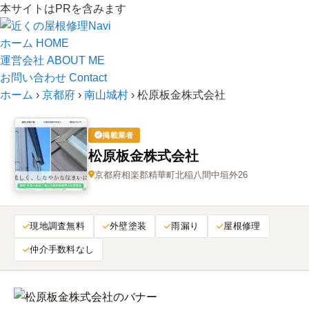
本サイトはPRを含みます
ホーム
HOME
運営会社
ABOUT ME
お問い合わせ
Contact
ホーム
›
京都府
›
南山城村
›
松原板金株式会社
掲載業者
松原板金株式会社
京都府相楽郡精華町北稲八間中垣外26
現地調査無料
外壁塗装
雨漏り
屋根修理
仲介手数料なし