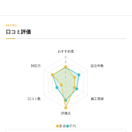
RATING
口コミ評価
業者
平均