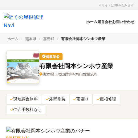
本サイトはPRを含みます
ホーム
運営会社
お問い合わせ
ホーム
›
熊本県
›
嘉島町
›
有限会社岡本シンホウ産業
掲載業者
有限会社岡本シンホウ産業
熊本県上益城郡甲佐町白旗204
現地調査無料
外壁塗装
雨漏り
屋根修理
仲介手数料なし
COMPANY INFO