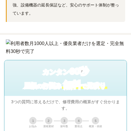
強、設備機器の延長保証など、安心のサポート体制が整っ
ています。
60秒
カンタン
無料
屋根
お悩み
見積り
の
で
3つの質問に答えるだけで、修理費用の概算がすぐ分かりま
す。
1
2
3
4
5
お悩み
屋根素材
築年数
重視点
概算・依頼