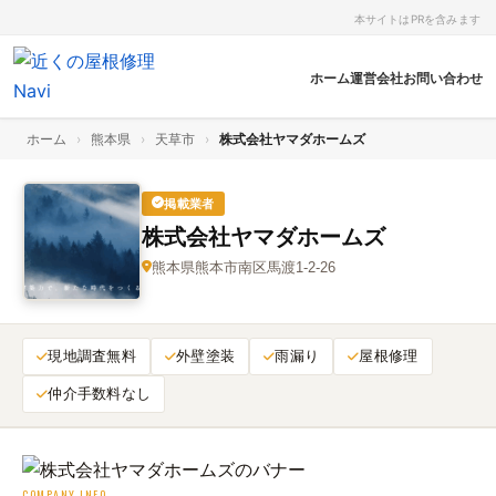
本サイトはPRを含みます
ホーム
運営会社
お問い合わせ
ホーム
›
熊本県
›
天草市
›
株式会社ヤマダホームズ
掲載業者
株式会社ヤマダホームズ
熊本県熊本市南区馬渡1-2-26
現地調査無料
外壁塗装
雨漏り
屋根修理
仲介手数料なし
COMPANY INFO