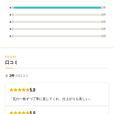
★5
2件
★4
0件
★3
0件
★2
0件
★1
0件
REVIEWS
口コミ
全
2件
の口コミ
5.0
「瓦の一枚ずつ丁寧に直してくれ、仕上がりも美しい」
5.0