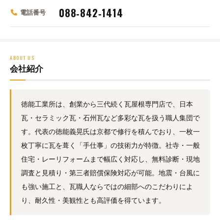
088‑842‑1414
電話番号
ABOUT US
会社紹介
徳能工業所は、創業から三代続く瓦屋根専門店で、日本
瓦・セラミック瓦・石州瓦など多彩な瓦を扱う職人集団で
す。代表の徳能義晃氏は京都で修行を積んでおり、一枚一
枚丁寧に瓦を葺く「手仕事」の技術力が特徴。社寺・一般
住宅・レーリフォームまで幅広く対応し、無料診断・現地
調査と見積り・第三者賠償保険対応が可能。地震・台風に
も強い施工と、瓦職人ならではの細部へのこだわりによ
り、耐久性・美観性とも高評価を得ています。