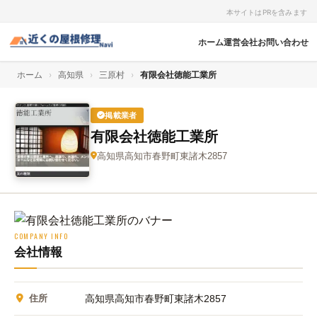
本サイトはPRを含みます
ホーム
運営会社
お問い合わせ
ホーム
›
高知県
›
三原村
›
有限会社徳能工業所
掲載業者
有限会社徳能工業所
高知県高知市春野町東諸木2857
COMPANY INFO
会社情報
住所
高知県高知市春野町東諸木2857