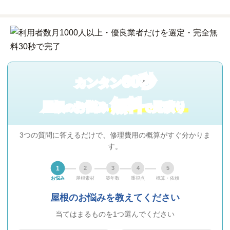
60秒
カンタン
無料
屋根
お悩み
見積り
の
で
3つの質問に答えるだけで、修理費用の概算がすぐ分かりま
す。
1
2
3
4
5
お悩み
屋根素材
築年数
重視点
概算・依頼
屋根のお悩みを教えてください
当てはまるものを1つ選んでください