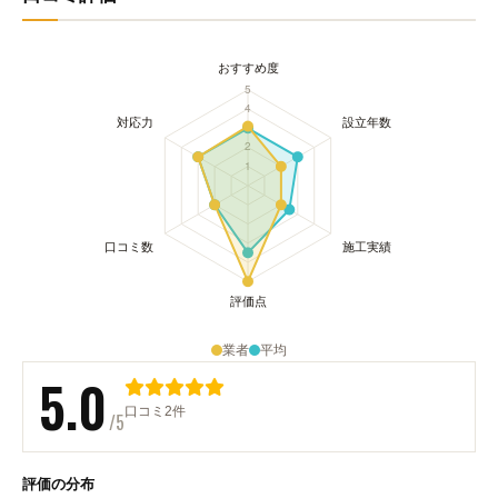
業者
平均
5.0
口コミ2件
/5
評価の分布