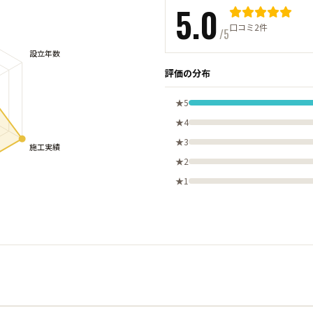
5.0
口コミ2件
/5
評価の分布
★5
★4
★3
★2
★1