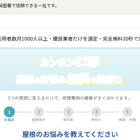
域密着で信頼できる一社です。
60秒
カンタン
無料
屋根
お悩み
見積り
の
で
3つの質問に答えるだけで、修理費用の概算がすぐ分かります。
1
2
3
4
5
お悩み
屋根素材
築年数
重視点
概算・依頼
屋根のお悩みを教えてください