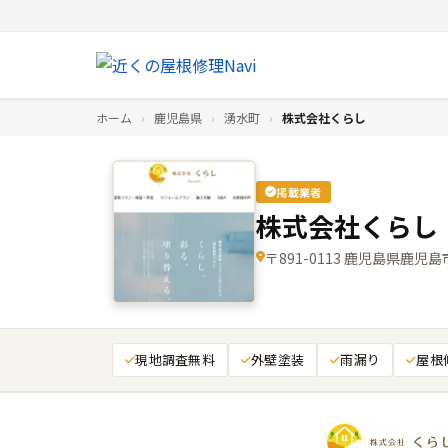
ホーム
›
鹿児島県
›
湧水町
›
株式会社くらし
掲載業者
株式会社くらし
〒891-0113 鹿児島県鹿児
現地調査無料
外壁塗装
雨漏り
屋根