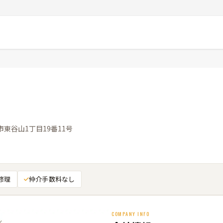
島市東谷山1丁目19番11号
修理
仲介手数料なし
COMPANY INFO