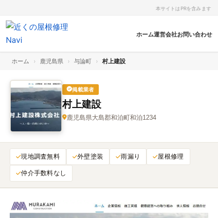
本サイトはPRを含みます
ホーム
運営会社
お問い合わせ
ホーム
›
鹿児島県
›
与論町
›
村上建設
掲載業者
村上建設
鹿児島県大島郡和泊町和泊1234
現地調査無料
外壁塗装
雨漏り
屋根修理
仲介手数料なし