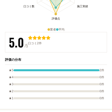
業者
平均
5.0
口コミ2件
/5
評価の分布
★5
2件
★4
0件
★3
0件
★2
0件
★1
0件