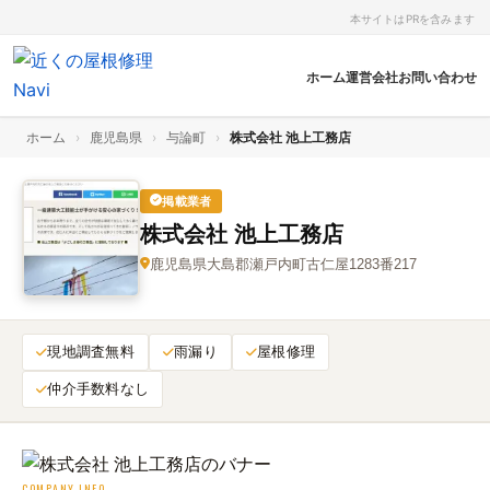
本サイトはPRを含みます
ホーム
運営会社
お問い合わせ
ホーム
›
鹿児島県
›
与論町
›
株式会社 池上工務店
掲載業者
株式会社 池上工務店
鹿児島県大島郡瀬戸内町古仁屋1283番217
現地調査無料
雨漏り
屋根修理
仲介手数料なし
COMPANY INFO