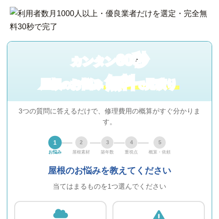
60秒
カンタン
無料
屋根
お悩み
見積り
の
で
3つの質問に答えるだけで、修理費用の概算がすぐ分かりま
す。
1
2
3
4
5
お悩み
屋根素材
築年数
重視点
概算・依頼
屋根のお悩みを教えてください
当てはまるものを1つ選んでください