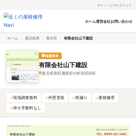
本サイトはPRを含みます
ホーム
運営会社
お問い合わせ
ホーム
›
鹿児島県
›
垂水市
›
有限会社山下建設
掲載業者
有限会社山下建設
鹿児島県肝属郡肝付町前田936
現地調査無料
外壁塗装
雨漏り
屋根修理
仲介手数料なし