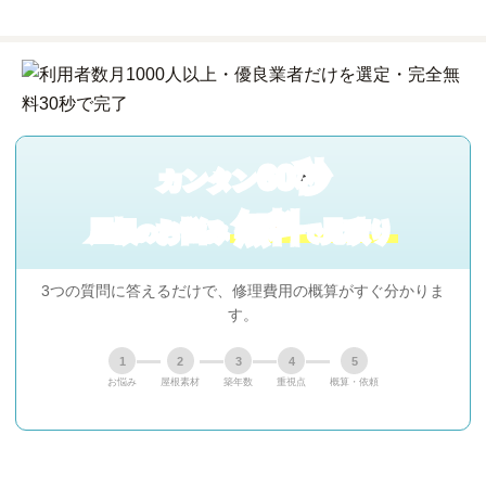
60秒
カンタン
無料
屋根
お悩み
見積り
の
で
3つの質問に答えるだけで、修理費用の概算がすぐ分かりま
す。
1
2
3
4
5
お悩み
屋根素材
築年数
重視点
概算・依頼