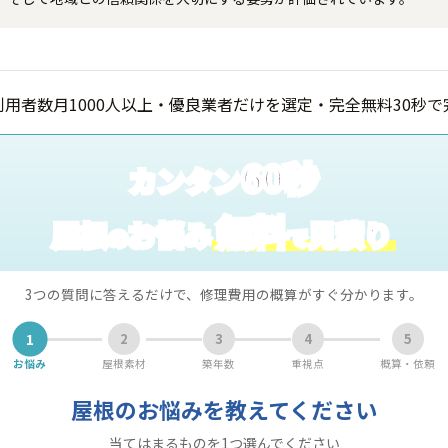
60秒
カンタン
無料
屋根
お悩み
見積り
の
で
3つの質問に答えるだけで、修理費用の概算がすぐ分かります。
1
2
3
4
5
お悩み
屋根素材
築年数
重視点
概算・依頼
屋根のお悩みを教えてください
当てはまるものを1つ選んでください