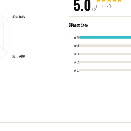
5.0
口コミ2件
/5
評価の分布
★5
★4
★3
★2
★1