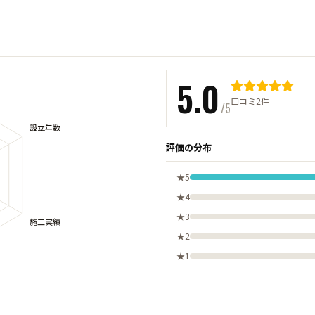
5.0
口コミ2件
/5
評価の分布
★5
★4
★3
★2
★1