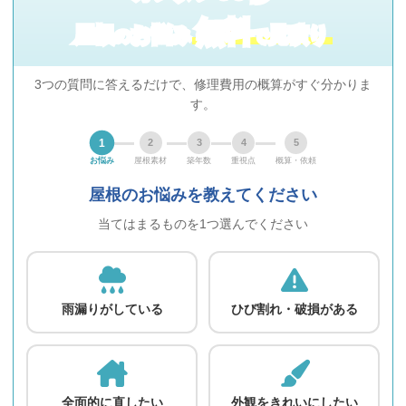
無料
屋根
お悩み
見積り
の
で
3つの質問に答えるだけで、修理費用の概算がすぐ分かりま
す。
1
2
3
4
5
お悩み
屋根素材
築年数
重視点
概算・依頼
屋根のお悩みを教えてください
当てはまるものを1つ選んでください
雨漏りがしている
ひび割れ・破損がある
全面的に直したい
外観をきれいにしたい