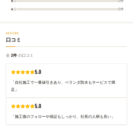
★2
0件
★1
0件
REVIEWS
口コミ
全
2件
の口コミ
5.0
「自社施工で一番値引きあり、ベランダ防水もサービスで満
足」
5.0
「施工後のフォローや保証もしっかり、社長の人柄も良い」