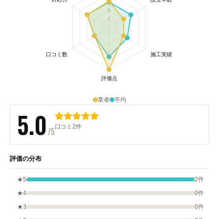
業者
平均
5.0
口コミ2件
/5
評価の分布
★5
2件
★4
0件
★3
0件