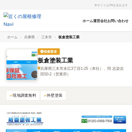
本サイトはPRを含みます
ホーム
運営会社
お問い合わせ
ホーム
›
兵庫県
›
三木市
›
板倉塗装工業
掲載業者
板倉塗装工業
兵庫県三木市末広3丁目1-25（本社）、同 志染吉
田50-2（営業所）
現地調査無料
外壁塗装