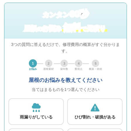
60秒
カンタン
無料
屋根
お悩み
見積り
の
で
3つの質問に答えるだけで、修理費用の概算がすぐ分かりま
す。
1
2
3
4
5
お悩み
屋根素材
築年数
重視点
概算・依頼
屋根のお悩みを教えてください
当てはまるものを1つ選んでください
雨漏りがしている
ひび割れ・破損がある