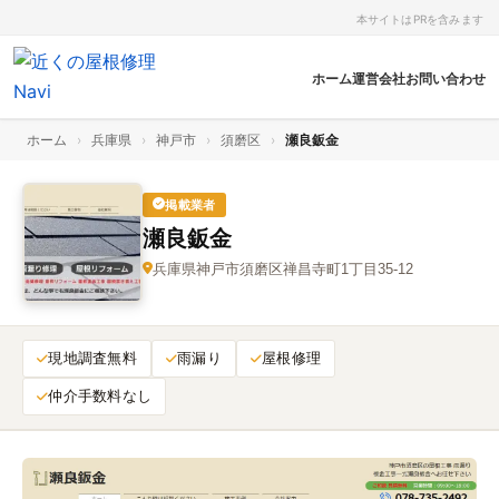
本サイトはPRを含みます
ホーム
運営会社
お問い合わせ
ホーム
›
兵庫県
›
神戸市
›
須磨区
›
瀬良鈑金
掲載業者
瀬良鈑金
兵庫県神戸市須磨区禅昌寺町1丁目35‑12
現地調査無料
雨漏り
屋根修理
仲介手数料なし