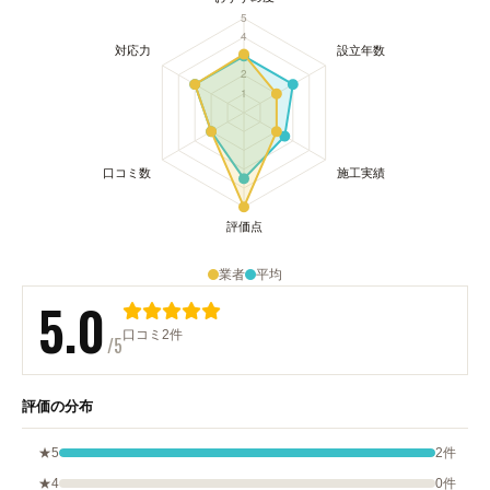
業者
平均
5.0
口コミ2件
/5
評価の分布
★5
2件
★4
0件