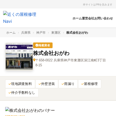
本サイトはPRを含みます
ホーム
運営会社
お問い合わせ
ホーム
›
兵庫県
›
神戸市
›
東灘区
›
株式会社おがわ
掲載業者
株式会社おがわ
〒658‑0022 兵庫県神戸市東灘区深江南町3丁目
8‑15
現地調査無料
外壁塗装
雨漏り
屋根修理
仲介手数料なし