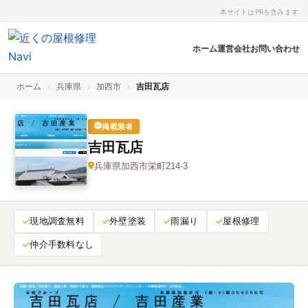
本サイトはPRを含みます
ホーム
運営会社
お問い合わせ
ホーム
›
兵庫県
›
加西市
›
吉田瓦店
掲載業者
吉田瓦店
兵庫県加西市栄町214‑3
現地調査無料
外壁塗装
雨漏り
屋根修理
仲介手数料なし