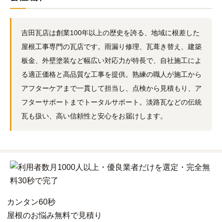
吉田瓦店は創業100年以上の歴史を誇る、地域に根差した
屋根工事専門の瓦店です。雨漏り修理、瓦葺き替え、建築
板金、外壁塗装など幅広い対応力が特長で、自社施工によ
る適正価格と高品質な工事を提供。熟練の職人が施工から
アフターケアまで一貫して担当し、点検から見積もり、ア
フターサポートまでトータルサポート。淡路瓦などの伝統
瓦も扱い、高い信頼性と安心をお届けします。
カンタン
60秒
屋根
の
お悩み
無料
で
見積り