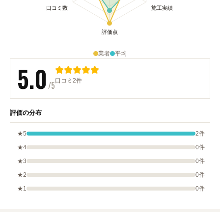
業者
平均
5.0
口コミ2件
/5
評価の分布
★5
2件
★4
0件
★3
0件
★2
0件
★1
0件