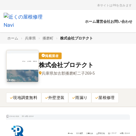
本サイトはPRを含みます
ホーム
運営会社
お問い合わせ
ホーム
›
兵庫県
›
播磨町
›
株式会社プロテクト
掲載業者
株式会社プロテクト
兵庫県加古郡播磨町二子269‑5
現地調査無料
外壁塗装
雨漏り
屋根修理