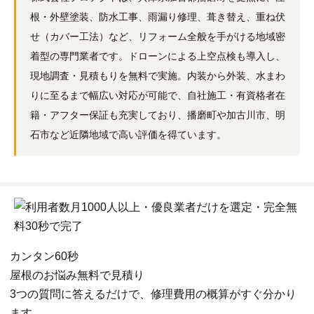
根・外壁塗装、防水工事、雨漏り修理、葺き替え、重ね伏
せ（カバー工法）など、リフォーム全般を手がける地域密
着型の専門業者です。ドローンによる上空点検も導入し、
現地調査・見積もりを無料で実施。内装から外装、水まわ
りに至るまで幅広い対応が可能で、自社施工・有資格者在
籍・アフター保証も充実しており、播磨町や加古川市、明
石市など近隣地域で高い評価を得ています。
カンタン
60秒
屋根
の
お悩み
無料
で
見積り
3つの質問に答えるだけで、修理費用の概算がすぐ分かり
ます。