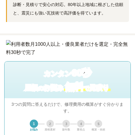
診断・見積りで安心の対応。80年以上地域に根ざした信頼
と、震災にも強い瓦技術で高評価を得ています。
60秒
カンタン
無料
屋根
お悩み
見積り
の
で
3つの質問に答えるだけで、修理費用の概算がすぐ分かりま
す。
1
2
3
4
5
お悩み
屋根素材
築年数
重視点
概算・依頼