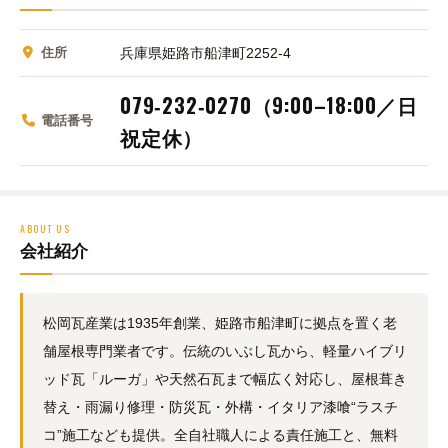
住所
兵庫県姫路市船津町2252‑4
079‑232‑0270（9:00–18:00／日
電話番号
祝定休）
ABOUT US
会社紹介
松岡瓦産業は1935年創業、姫路市船津町に拠点を置く老
舗屋根専門業者です。伝統のいぶし瓦から、軽量ハイブリ
ッド瓦「ルーガ」や天然石瓦まで幅広く対応し、屋根葺き
替え・雨漏り修理・防災瓦・外構・イタリア漆喰“ラスチ
コ”施工なども提供。全自社職人による責任施工と、無料