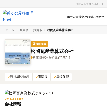
本サイトはPRを含みます
ホーム
運営会社
お問い合わせ
ホーム
›
兵庫県
›
姫路市
›
松岡瓦産業株式会社
掲載業者
松岡瓦産業株式会社
兵庫県姫路市船津町2252‑4
現地調査無料
雨漏り
屋根修理
COMPANY INFO
会社情報