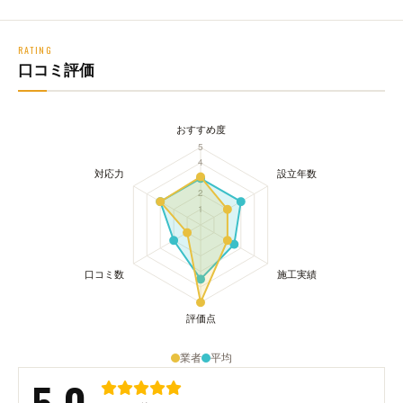
RATING
口コミ評価
業者
平均