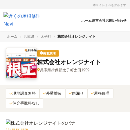
本サイトはPRを含みます
ホーム
運営会社
お問い合わせ
ホーム
›
兵庫県
›
太子町
›
株式会社オレンジナイト
掲載業者
株式会社オレンジナイト
兵庫県揖保郡太子町太田1959
現地調査無料
外壁塗装
雨漏り
屋根修理
仲介手数料なし
COMPANY INFO