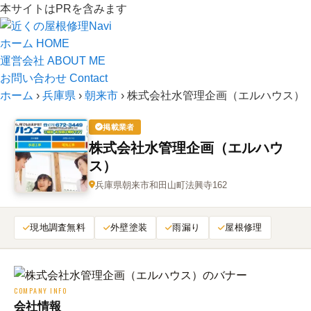
本サイトはPRを含みます
ホーム
HOME
運営会社
ABOUT ME
お問い合わせ
Contact
ホーム
›
兵庫県
›
朝来市
›
株式会社水管理企画（エルハウス）
掲載業者
株式会社水管理企画（エルハウ
ス）
兵庫県朝来市和田山町法興寺162
現地調査無料
外壁塗装
雨漏り
屋根修理
COMPANY INFO
会社情報