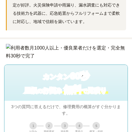
定が好評。火災保険申請や雨漏り、漏水調査にも対応でき
る技術力を武器に、応急処置からフルリフォームまで柔軟
に対応し、地域で信頼を築いています。
60秒
カンタン
無料
屋根
お悩み
見積り
の
で
3つの質問に答えるだけで、修理費用の概算がすぐ分かりま
す。
1
2
3
4
5
お悩み
屋根素材
築年数
重視点
概算・依頼