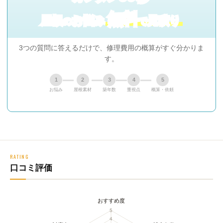
無料
屋根
お悩み
見積り
の
で
3つの質問に答えるだけで、修理費用の概算がすぐ分かりま
す。
1
2
3
4
5
お悩み
屋根素材
築年数
重視点
概算・依頼
RATING
口コミ評価