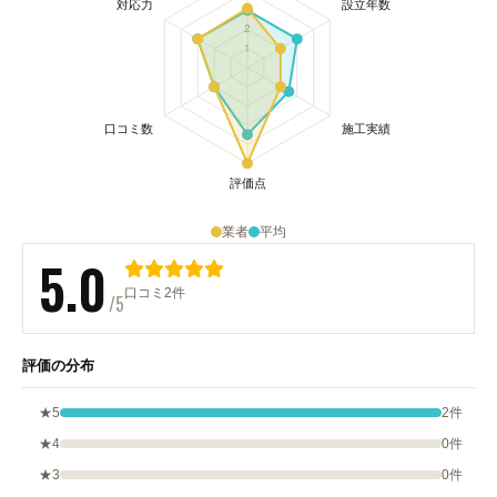
業者
平均
5.0
口コミ2件
/5
評価の分布
★5
2件
★4
0件
★3
0件