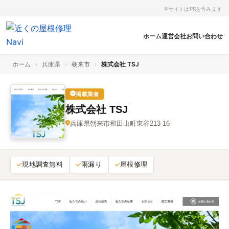
本サイトはPRを含みます
ホーム
運営会社
お問い合わせ
ホーム
›
兵庫県
›
朝来市
›
株式会社 TSJ
掲載業者
株式会社 TSJ
兵庫県朝来市和田山町東谷213-16
現地調査無料
雨漏り
屋根修理