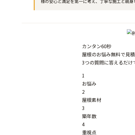
様の安心と満足を第一に考え、丁寧な施工と親身
カンタン
60秒
屋根
の
お悩み
無料
で
見積
3つの質問に答えるだけ
1
お悩み
2
屋根素材
3
築年数
4
重視点