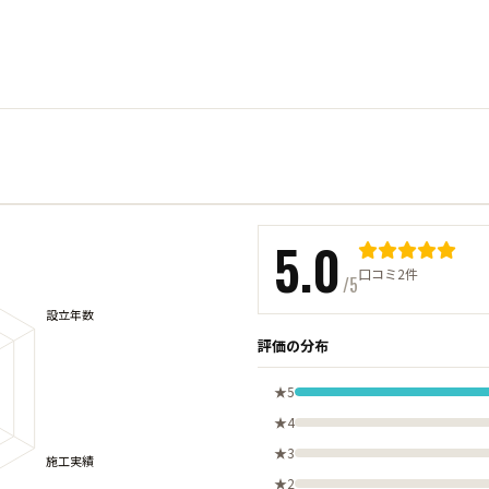
5.0
口コミ2件
/5
評価の分布
★5
★4
★3
★2