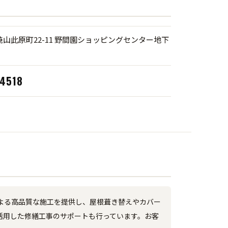
山此原町22-11 野間園ショッピングセンター地下
-4518
よる高品質な施工を提供し、屋根葺き替えやカバー
活用した修繕工事のサポートも行っています。お客