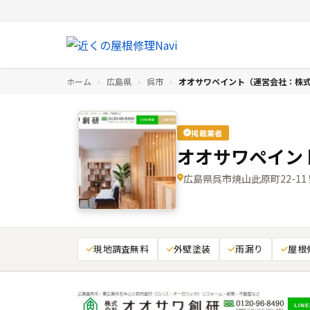
ホーム
›
広島県
›
呉市
›
オオサワペイント（運営会社：株
掲載業者
オオサワペイン
広島県呉市焼山此原町22-1
現地調査無料
外壁塗装
雨漏り
屋根