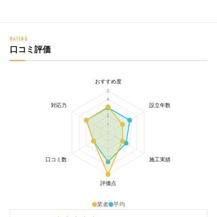
RATING
口コミ評価
業者
平均