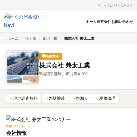
本サイトはPRを含みます
ホーム
運営会社
お問い合わせ
ホーム
›
福岡県
›
那珂川市
›
株式会社 兼太工業
掲載業者
株式会社 兼太工業
福岡県那珂川市片縄4-100
現地調査無料
外壁塗装
雨漏り
屋根修理
COMPANY INFO
会社情報