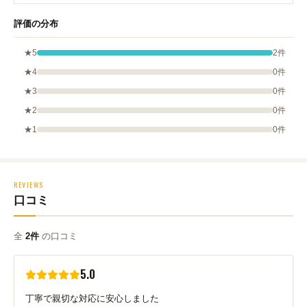
評価の分布
★5
2件
★4
0件
★3
0件
★2
0件
★1
0件
REVIEWS
口コミ
全
2件
の口コミ
5.0
丁寧で親切な対応に安心しました