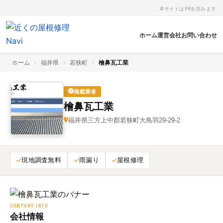
本サイトはPRを含みます
ホーム
運営会社
お問い合わせ
ホーム
›
福井県
›
若狭町
›
檜鼻瓦工業
掲載業者
檜鼻瓦工業
福井県三方上中郡若狭町大鳥羽29-29-2
現地調査無料
雨漏り
屋根修理
COMPANY INFO
会社情報