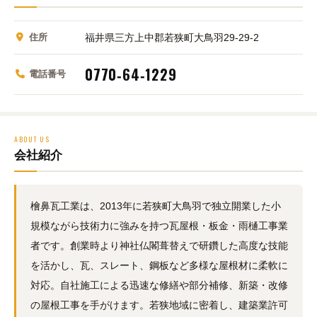
住所
福井県三方上中郡若狭町大鳥羽29-29-2
0770‑64‑1229
電話番号
ABOUT US
会社紹介
檜鼻瓦工業は、2013年に若狭町大鳥羽で独立開業した小
規模ながら技術力に強みを持つ瓦屋根・板金・雨樋工事業
者です。創業時より神社仏閣葺替えで研鑽した高度な技能
を活かし、瓦、スレート、鋼板など多様な屋根材に柔軟に
対応。自社施工による迅速な修繕や部分補修、新築・改修
の屋根工事を手がけます。若狭地域に密着し、建築業許可