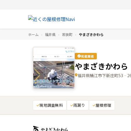
ホーム
›
福井県
›
若狭町
›
やまざきかわら
掲載業者
やまざきかわら
福井県鯖江市下新庄町53‑2
現地調査無料
雨漏り
屋根修理