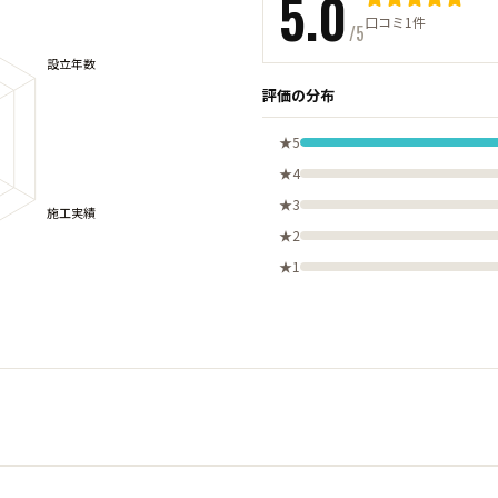
5.0
口コミ1件
/5
評価の分布
★5
★4
★3
★2
★1