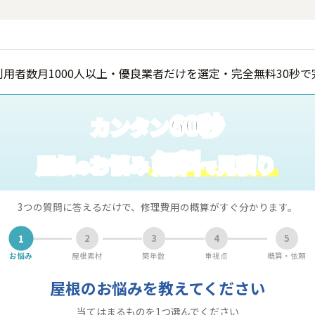
60秒
カンタン
無料
屋根
お悩み
見積り
の
で
3つの質問に答えるだけで、修理費用の概算がすぐ分かります。
1
2
3
4
5
お悩み
屋根素材
築年数
重視点
概算・依頼
屋根のお悩みを教えてください
当てはまるものを1つ選んでください