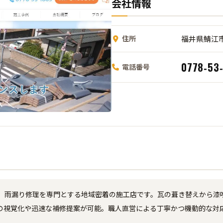
会社情報
住所
福井県鯖江市
0778‑53
電話番号
、雨漏り修理を専門とする地域密着の施工店です。瓦の葺き替えから漆
の視覚化や迅速な補修提案が可能。職人直営による丁寧かつ機動的な対