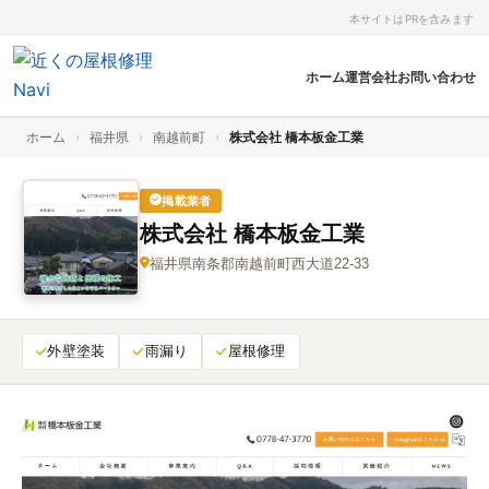
本サイトはPRを含みます
ホーム
運営会社
お問い合わせ
ホーム
›
福井県
›
南越前町
›
株式会社 橋本板金工業
掲載業者
株式会社 橋本板金工業
福井県南条郡南越前町西大道22‑33
外壁塗装
雨漏り
屋根修理