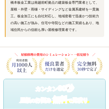
橋本板金工業は南越前町拠点の建築板金専門業者として、
屋根・外壁・雨樋・サイディングなど金属系建材を一貫施
工。板金加工にも自社対応し、地域密着で迅速かつ技術力
の高い施工が強み。住宅や寺院などの施工実績もあり、地
域住民からの信頼も厚い屋根修理業者です。
60秒
カンタン
無料
屋根
お悩み
見積り
の
で