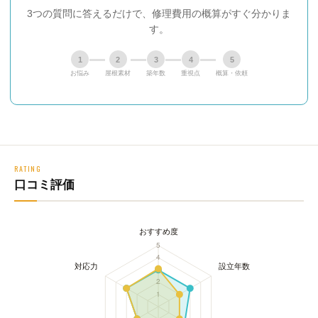
3つの質問に答えるだけで、修理費用の概算がすぐ分かりま
す。
1
2
3
4
5
お悩み
屋根素材
築年数
重視点
概算・依頼
RATING
口コミ評価