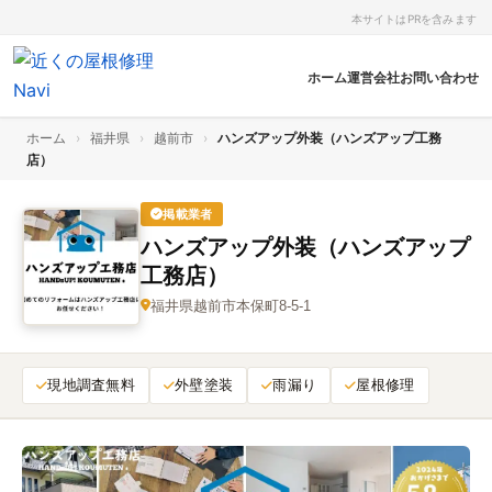
本サイトはPRを含みます
ホーム
運営会社
お問い合わせ
ホーム
›
福井県
›
越前市
›
ハンズアップ外装（ハンズアップ工務
店）
掲載業者
ハンズアップ外装（ハンズアップ
工務店）
福井県越前市本保町8-5-1
現地調査無料
外壁塗装
雨漏り
屋根修理