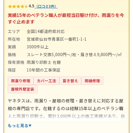
★
★
★
★
★
4.5
（口コミ3件）
実績15年のベテラン職人が最短当日駆け付け、雨漏りを今
すぐ止めます
エリア
全国14都道府県対応
所在地
宮城県仙台市青葉区一番町1-1-1
実績
3000件以上
価格
スレート交換5,000円〜/枚・葺き替え9,800円〜/㎡
保有資格
雨漏り診断士 在籍
保証
10年間の工事保証
雨漏り修理
カバー工法
葺き替え
雨樋修理
屋根外壁塗装
ヤネタスは、雨漏り・屋根の修理・葺き替えに対応する屋
根の専門店です。在籍するのは経験15年以上のベテラン職
人と雨漏り診断士。累計3,000件以上の施工実績があり、自
社職人による直接施工のため中間マージンがかかりませ
もっと見る
ん。スレート交換5,000円〜/枚・屋根塗装3,000円〜/㎡・