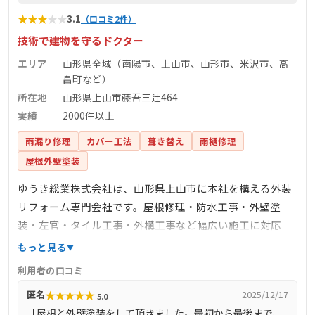
★
★
★
★
★
3.1
（口コミ2件）
技術で建物を守るドクター
エリア
山形県全域（南陽市、上山市、山形市、米沢市、高
畠町など）
所在地
山形県上山市藤吾三辻464
実績
2000件以上
雨漏り修理
カバー工法
葺き替え
雨樋修理
屋根外壁塗装
ゆうき総業株式会社は、山形県上山市に本社を構える外装
リフォーム専門会社です。屋根修理・防水工事・外壁塗
装・左官・タイル工事・外構工事など幅広い施工に対応
し、2000件以上の実績を誇ります。特に屋根修理では、葺
もっと見る
き替え、塗装、防水、雨漏り補修などに対応し、火災保険
利用者の口コミ
の申請サポートも行っています。施工エリアは山形県全域
★
★
★
★
★
匿名
2025/12/17
5.0
で、南陽市も対象です。施工後のアフターケアや定期点検
「屋根と外壁塗装をして頂きました。最初から最後まで、