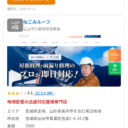
確認日：2026-07-21
なごみルーフ
上山市
4位
上山市の屋根修理業者
★
★
★
★
★
3.1
（口コミ2件）
地域密着の迅速対応屋根専門店
エリア
宮城県全域、山形県長井市を含む周辺地域
所在地
宮城県仙台市青葉区吉成1-4-24 1階
実績
3000