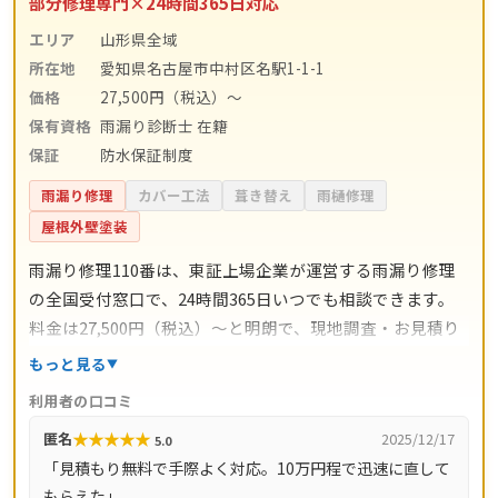
部分修理専門×24時間365日対応
エリア
山形県全域
所在地
愛知県名古屋市中村区名駅1-1-1
価格
27,500円（税込）〜
保有資格
雨漏り診断士 在籍
保証
防水保証制度
雨漏り修理
カバー工法
葺き替え
雨樋修理
屋根外壁塗装
雨漏り修理110番は、東証上場企業が運営する雨漏り修理
の全国受付窓口で、24時間365日いつでも相談できます。
料金は27,500円（税込）〜と明朗で、現地調査・お見積り
は無料。雨漏り診断士の資格を持つスタッフが状況を診断
もっと見る
し、必要な箇所に必要なだけの部分修理で対応するのが特
利用者の口コミ
徴です。運営サイト全体で累計問い合わせ500万件以上の
★
★
★
★
★
匿名
2025/12/17
5.0
実績があり、コールセンター満足度4.70／修理対応満足度
「見積もり無料で手際よく対応。10万円程で迅速に直して
4.15（5点満点）という利用者評価も公表されています。請
もらえた」