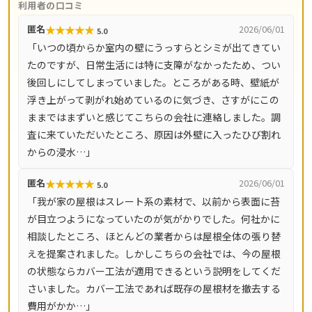
利用者の口コミ
葺き替え9,800円〜/㎡など工事別の料金目安を公開し、施
★
★
★
★
★
匿名
2026/06/01
5.0
工後は10年間の工事保証付き。ドローン調査を含む現地調
「いつの頃からか室内の壁にうっすらとシミが出てきてい
査・お見積り・出張費は無料です。全国14都道府県対応
たのですが、日常生活には特に支障がなかったため、つい
で、LINE・メールは24時間受付、最短即日で駆けつけま
後回しにしてしまっていました。ところがある時、壁紙が
す。
浮き上がって剥がれ始めているのに気づき、さすがにこの
ままではまずいと感じてこちらの会社に連絡しました。調
査に来ていただいたところ、原因は外壁に入ったひび割れ
からの浸水…」
★
★
★
★
★
匿名
2026/06/01
5.0
「我が家の屋根はスレート系の素材で、以前から表面に苔
が目立つようになっていたのが気がかりでした。何社かに
相談したところ、ほとんどの業者からは屋根全体の張り替
えを提案されました。しかしこちらの会社では、今の屋根
の状態ならカバー工法が適用できるという説明をしてくだ
さいました。カバー工法であれば既存の屋根材を撤去する
費用がかか…」