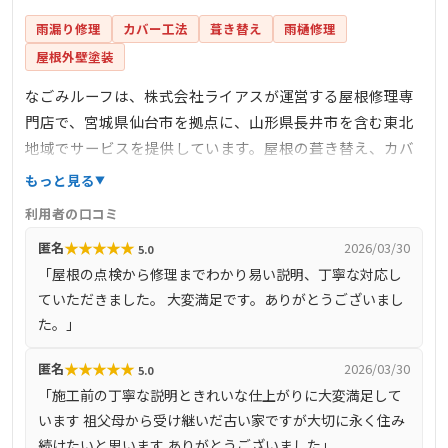
雨漏り修理
カバー工法
葺き替え
雨樋修理
屋根外壁塗装
なごみルーフは、株式会社ライアスが運営する屋根修理専
門店で、宮城県仙台市を拠点に、山形県長井市を含む東北
地域でサービスを提供しています。屋根の葺き替え、カバ
ー工法、屋根塗装、雨樋修理など、幅広い屋根工事に対応
もっと見る
しており、最短即日の迅速な対応が特徴です。火災保険の
利用者の口コミ
申請サポートも行っており、自己負担ゼロでの修理を支援
★
★
★
★
★
匿名
2026/03/30
5.0
しています。自社施工により中間マージンを排除し、適正
「屋根の点検から修理までわかり易い説明、丁寧な対応し
価格で高品質な施工を提供。無料診断・無料見積もりも実
ていただきました。 大変満足です。ありがとうございまし
施しており、地域密着型の信頼できる業者として、多くの
た。」
実績と高い評価を得ています。
★
★
★
★
★
匿名
2026/03/30
5.0
「施工前の丁寧な説明ときれいな仕上がりに大変満足して
います 祖父母から受け継いだ古い家ですが大切に永く住み
続けたいと思います ありがとうございました」