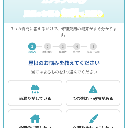
無料
屋根
お悩み
見積り
の
で
3つの質問に答えるだけで、修理費用の概算がすぐ分かりま
す。
1
2
3
4
5
お悩み
屋根素材
築年数
重視点
概算・依頼
屋根のお悩みを教えてください
当てはまるものを1つ選んでください
雨漏りがしている
ひび割れ・破損がある
全面的に直したい
外観をきれいにしたい