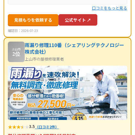
口コミをもっと見る
見積もりを依頼する
公式サイト ↗
確認日：2026-07-23
雨漏り修理110番（シェアリングテクノロジー
上山市
株式会社）
2位
上山市の屋根修理業者
★
★
★
★
★
3.5
（口コミ2件）