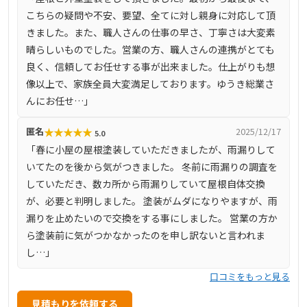
も充実しており、地域密着型のサービスを提供していま
こちらの疑問や不安、要望、全てに対し親身に対応して頂
す。
きました。また、職人さんの仕事の早さ、丁寧さは大変素
晴らしいものでした。営業の方、職人さんの連携がとても
良く、信頼してお任せする事が出来ました。仕上がりも想
像以上で、家族全員大変満足しております。ゆうき総業さ
んにお任せ…」
★
★
★
★
★
匿名
2025/12/17
5.0
「春に小屋の屋根塗装していただきましたが、雨漏りして
いてたのを後から気がつきました。 冬前に雨漏りの調査を
していただき、数カ所から雨漏りしていて屋根自体交換
が、必要と判明しました。 塗装がムダになりやますが、雨
漏りを止めたいので交換をする事にしました。 営業の方か
ら塗装前に気がつかなかったのを申し訳ないと言われま
し…」
口コミをもっと見る
見積もりを依頼する