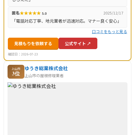
負業者賠償責任保険を完備し、山形県全域を含む全国47都
道府県に対応しています。
★
★
★
★
★
匿名
2025/12/17
5.0
「電話対応丁寧、地元業者が迅速対応。マナー良く安心」
口コミをもっと見る
見積もりを依頼する
公式サイト ↗
確認日：2026-07-23
ゆうき総業株式会社
上山市
3位
上山市の屋根修理業者