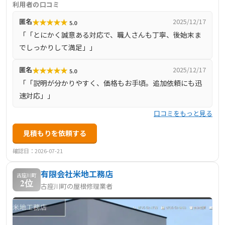
利用者の口コミ
調査が可能。中間マージンを省くことで高品質ながら低価
★
★
★
★
★
匿名
2025/12/17
5.0
格を実現します。ホームプロ経由では21件の成約実績があ
「「とにかく誠意ある対応で、職人さんも丁寧、後始末ま
り、リショップナビやホームプロの口コミでも対応の丁寧
でしっかりして満足」」
さ・説明の分かりやすさ・職人技術に対する高評価が目立
ち、特に屋根・外装関連の大型案件から小規模補修まで幅
★
★
★
★
★
匿名
2025/12/17
5.0
広く対応しています。口コミでは「職人さんも丁寧」「後
「「説明が分かりやすく、価格もお手頃。追加依頼にも迅
始末まできちんとしている」「迅速・安心価格」など信頼
速対応」」
感のある評価が多数寄せられています。
口コミをもっと見る
見積もりを依頼する
確認日：2026-07-21
有限会社米地工務店
古座川町
2位
古座川町の屋根修理業者