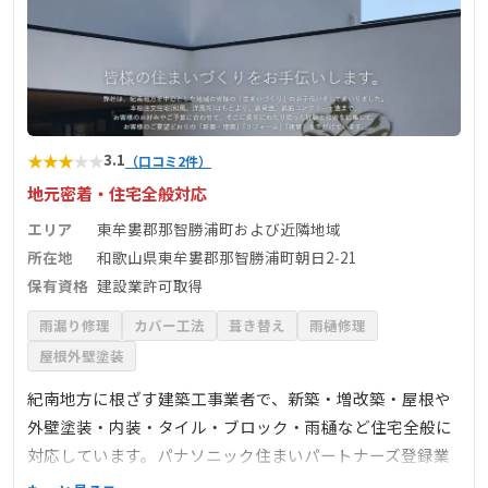
★
★
★
★
★
3.1
（口コミ2件）
地元密着・住宅全般対応
エリア
東牟婁郡那智勝浦町および近隣地域
所在地
和歌山県東牟婁郡那智勝浦町朝日2‑21
保有資格
建設業許可取得
雨漏り修理
カバー工法
葺き替え
雨樋修理
屋根外壁塗装
紀南地方に根ざす建築工事業者で、新築・増改築・屋根や
外壁塗装・内装・タイル・ブロック・雨樋など住宅全般に
対応しています。パナソニック住まいパートナーズ登録業
者として、お客様の暮らしに寄り添った提案と施工を提