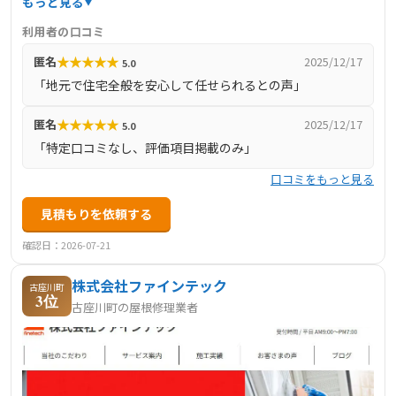
もっと見る
供。地域に密着した信頼のある施工体制で、建設業許可も
利用者の口コミ
取得しているため安心して任せられます。
★
★
★
★
★
匿名
2025/12/17
5.0
「地元で住宅全般を安心して任せられるとの声」
★
★
★
★
★
匿名
2025/12/17
5.0
「特定口コミなし、評価項目掲載のみ」
口コミをもっと見る
見積もりを依頼する
確認日：2026-07-21
株式会社ファインテック
古座川町
3位
古座川町の屋根修理業者