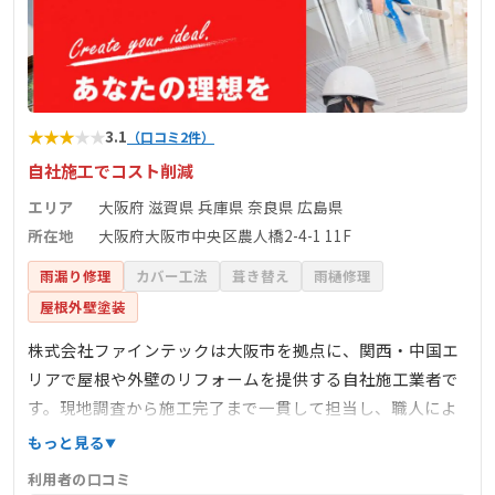
★
★
★
★
★
3.1
（口コミ2件）
自社施工でコスト削減
エリア
大阪府 滋賀県 兵庫県 奈良県 広島県
所在地
大阪府大阪市中央区農人橋2-4-1 11F
雨漏り修理
カバー工法
葺き替え
雨樋修理
屋根外壁塗装
株式会社ファインテックは大阪市を拠点に、関西・中国エ
リアで屋根や外壁のリフォームを提供する自社施工業者で
す。現地調査から施工完了まで一貫して担当し、職人によ
る丁寧な作業が高評価を得ています。中間マージンが不要
もっと見る
なためコスト面でも安心。屋根カバー工法、防水工事、塗
利用者の口コミ
装などの幅広い工事に対応しており、迅速かつ的確な見積