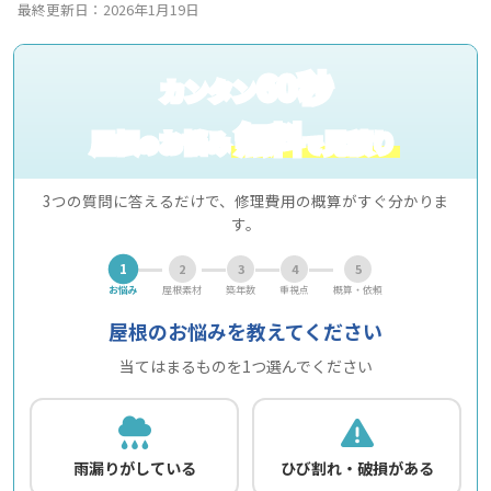
最終更新日：2026年1月19日
60秒
カンタン
無料
屋根
お悩み
見積り
の
で
3つの質問に答えるだけで、修理費用の概算がすぐ分かりま
す。
1
2
3
4
5
お悩み
屋根素材
築年数
重視点
概算・依頼
屋根のお悩みを教えてください
当てはまるものを1つ選んでください
雨漏りがしている
ひび割れ・破損がある