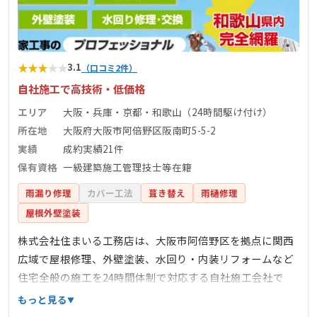
★
★
★
★
★
3.1
（口コミ2件）
自社施工で高技術・低価格
エリア
大阪・兵庫・京都・和歌山（24時間駆け付け）
所在地
大阪府大阪市阿倍野区阪南町5-5-2
実績
成約実績21件
保有資格
一級建築施工管理技士等在籍
雨漏り修理
カバー工法
葺き替え
雨樋修理
屋根外壁塗装
株式会社住まいる工務店は、大阪市阿倍野区を拠点に関西
広域で屋根修理、外壁塗装、水回り・内装リフォームなど
住宅全般の施工を24時間体制で対応する自社施工会社で
す。一級建築施工管理技士・一級塗装技能士・雨漏り診断
もっと見る
士ら有資格者が多数在籍し、その場での無料見積り・現地