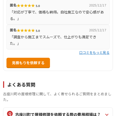
★
★
★
★
★
匿名
2025/12/17
5.0
もりも特長です。口コミでは信頼できる対応と仕上がりに
「対応が丁寧で、価格も納得。自社施工なので安心感があ
満足する声が多く見られます。
る。」
★
★
★
★
★
匿名
2025/12/17
5.0
「調査から施工までスムーズで、仕上がりも満足でき
た。」
口コミをもっと見る
見積もりを依頼する
よくある質問
古座川町の屋根修理に関して、よく寄せられるご質問をまとめまし
た。
古座川町で屋根修理を依頼する際の費用相場は？