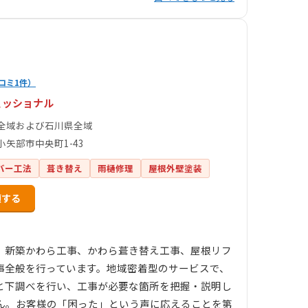
コミ1件）
ェッショナル
全域および石川県全域
小矢部市中央町1-43
バー工法
葺き替え
雨樋修理
屋根外壁塗装
頼する
。新築かわら工事、かわら葺き替え工事、屋根リフ
事全般を行っています。地域密着型のサービスで、
と下調べを行い、工事が必要な箇所を把握・説明し
ん。お客様の「困った」という声に応えることを第