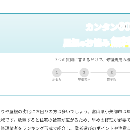
6
カンタン
無
屋根
お悩み
の
3つの質問に答えるだけで、修理費用の
1
2
3
お悩み
屋根素材
築年数
漏りや屋根の劣化にお困りの方は多いでしょう。富山県小矢部市は
地域です。放置すると住宅の被害が広がるため、早めの修理が必要
根修理業者をランキング形式で紹介し、業者選びのポイントや注意