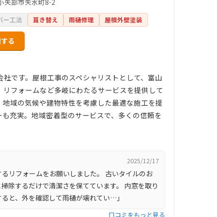
小矢部市矢水町8-2
バー工法
葺き替え
雨樋修理
屋根外壁塗装
頼する
会社です。屋根工事のスペシャリストとして、富山
、リフォームなど多岐にわたるサービスを提供して
、地域の気候や建物特性を考慮した最適な施工を提
ーも充実。地域密着型のサービスで、多くの信頼を
2025/12/17
るリフォームをお願いしました。 古いタイルのお
掃除するだけで清潔さを保てています。 内窓を取り
すると、外を確認して雨樋が壊れてい…」
口コミをもっと見る