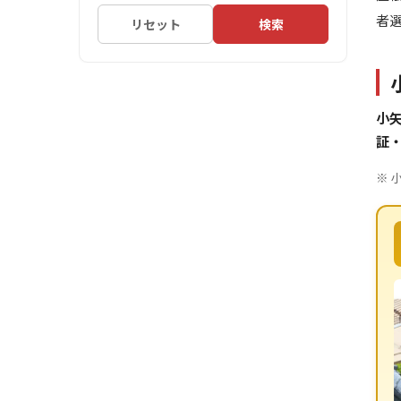
者
リセット
検索
小
証
※ 