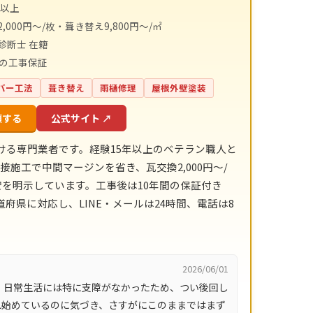
件以上
,000円〜/枚・葺き替え9,800円〜/㎡
診断士 在籍
間の工事保証
バー工法
葺き替え
雨樋修理
屋根外壁塗装
頼する
公式サイト ↗
ける専門業者です。経験15年以上のベテラン職人と
接施工で中間マージンを省き、瓦交換2,000円〜/
金目安を明示しています。工事後は10年間の保証付き
府県に対応し、LINE・メールは24時間、電話は8
2026/06/01
、日常生活には特に支障がなかったため、つい後回し
れ始めているのに気づき、さすがにこのままではまず