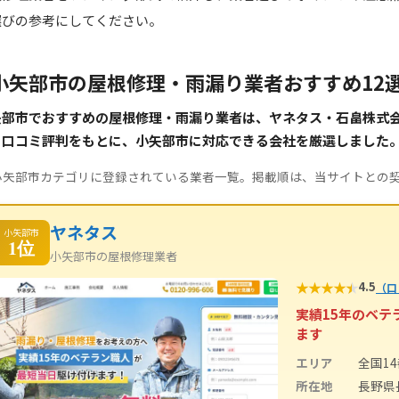
選びの参考にしてください。
小矢部市の屋根修理・雨漏り業者おすすめ12
矢部市でおすすめの屋根修理・雨漏り業者は、ヤネタス・石畠株式
・口コミ評判をもとに、小矢部市に対応できる会社を厳選しました
小矢部市カテゴリに登録されている業者一覧。掲載順は、当サイトとの
ヤネタス
小矢部市
1位
小矢部市の屋根修理業者
★
★
★
★
★
4.5
（口
実績15年のベ
ます
エリア
全国1
所在地
長野県