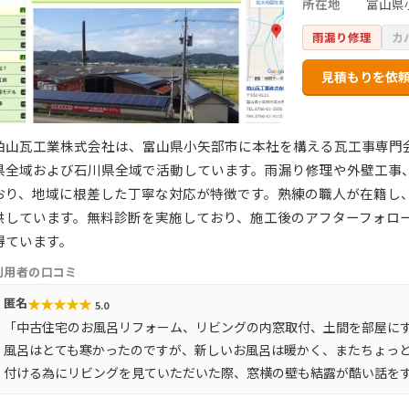
所在地
富山県
雨漏り修理
カ
見積もりを依
柏山瓦工業株式会社は、富山県小矢部市に本社を構える瓦工事専門
県全域および石川県全域で活動しています。雨漏り修理や外壁工事
おり、地域に根差した丁寧な対応が特徴です。熟練の職人が在籍し
供しています。無料診断を実施しており、施工後のアフターフォロ
得ています。
利用者の口コミ
★
★
★
★
★
匿名
5.0
「中古住宅のお風呂リフォーム、リビングの内窓取付、土間を部屋にす
風呂はとても寒かったのですが、新しいお風呂は暖かく、またちょっと
付ける為にリビングを見ていただいた際、窓横の壁も結露が酷い話を