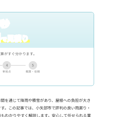
0秒
料
見積り
で
概算がすぐ分かります。
4
5
重視点
概算・依頼
年間を通じて降雨や積雪があり、屋根への負担が大き
です。この記事では、小矢部市で評判の良い雨漏り・
点もわかりやすく解説します。安心して任せられる業