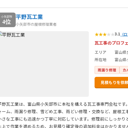
平野瓦工業
小矢部市
4位
小矢部市の屋根修理業者
★
★
★
★
★
3.1
（口
瓦工事のプロフ
エリア
富山県
所在地
富山県
雨漏り修理
カ
見積もりを依
平野瓦工業は、富山県小矢部市に本社を構える瓦工事専門会社です
ォーム、雨漏り修理、雪どめ工事、雨どい修理・交換など、屋根工
小さな工事にも迅速かつ丁寧に対応しています。修理前にしっかり
た上で作業を進めるため、お見積り確定後の追加料金はかかりませ