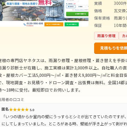
実績
3000
価格
瓦交換2
保有資格
雨漏り
保証
10年
雨漏り修理
カ
見積もりを依
屋根の専門店ヤネタスは、雨漏り修理・屋根修理・葺き替えを手掛
雨漏り診断士が在籍し、施工実績は累計3,000件以上。自社職人の直
枚・屋根カバー工法5,000円〜/㎡・葺き替え9,800円〜/㎡と料
で、現地調査・お見積り・ドローン調査・出張費は無料。全国14都道
時〜18時に受付。最短即日でお伺いします。
利用者の口コミ
★
★
★
★
★
匿名
5.0
「いつの頃からか室内の壁にうっすらとシミが出てきていたのですが
にしてしまっていました。ところがある時、壁紙が浮き上がって剥が