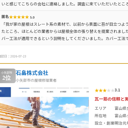
いと感じてこちらの会社に連絡しました。調査に来ていただいたとこ
★
★
★
★
★
匿名
5.0
「我が家の屋根はスレート系の素材で、以前から表面に苔が目立つよ
たところ、ほとんどの業者からは屋根全体の張り替えを提案されまし
バー工法が適用できるという説明をしてくださいました。カバー工法
認日：2026-07-23
石畠株式会社
小矢部市
2位
小矢部市の屋根修理業者
★
★
★
★
★
3.1
瓦一筋の信頼と
エリア
富山県
所在地
富山県
設立・創業
明治元