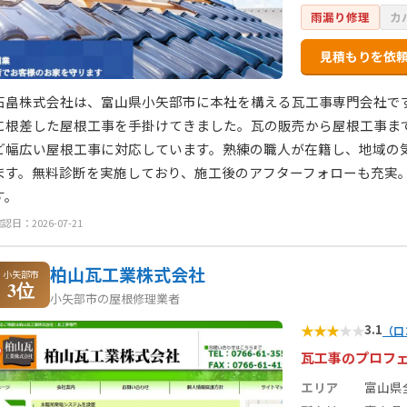
雨漏り修理
カ
見積もりを依
石畠株式会社は、富山県小矢部市に本社を構える瓦工事専門会社で
に根差した屋根工事を手掛けてきました。瓦の販売から屋根工事ま
ど幅広い屋根工事に対応しています。熟練の職人が在籍し、地域の
ます。無料診断を実施しており、施工後のアフターフォローも充実
す。
認日：2026-07-21
柏山瓦工業株式会社
小矢部市
3位
小矢部市の屋根修理業者
★
★
★
★
★
3.1
（口
瓦工事のプロフ
エリア
富山県