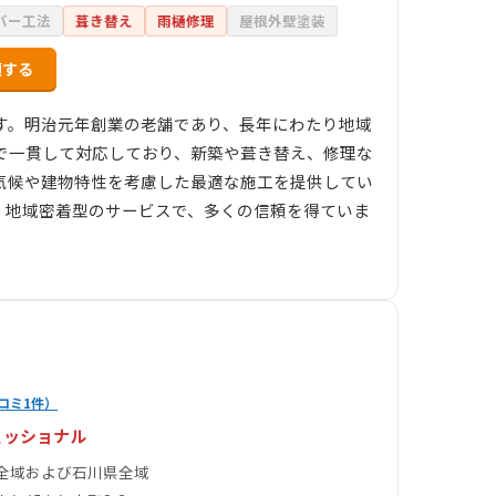
バー工法
葺き替え
雨樋修理
屋根外壁塗装
頼する
す。明治元年創業の老舗であり、長年にわたり地域
で一貫して対応しており、新築や葺き替え、修理な
気候や建物特性を考慮した最適な施工を提供してい
。地域密着型のサービスで、多くの信頼を得ていま
コミ1件）
ェッショナル
全域および石川県全域