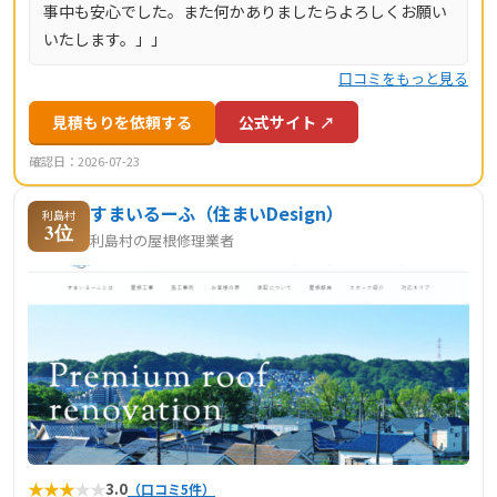
事中も安心でした。また何かありましたらよろしくお願い
いたします。」」
口コミをもっと見る
見積もりを依頼する
公式サイト ↗
確認日：2026-07-23
すまいるーふ（住まいDesign）
利島村
3位
利島村の屋根修理業者
★
★
★
★
★
3.0
（口コミ5件）