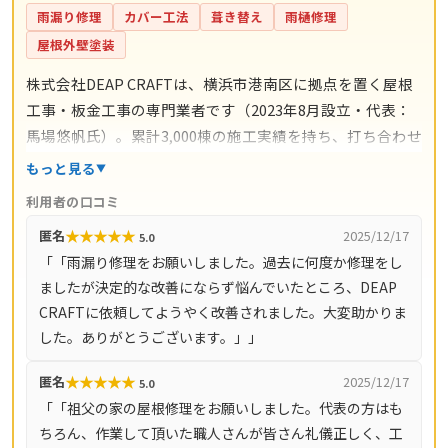
雨漏り修理
カバー工法
葺き替え
雨樋修理
屋根外壁塗装
株式会社DEAP CRAFTは、横浜市港南区に拠点を置く屋根
工事・板金工事の専門業者です（2023年8月設立・代表：
馬場悠帆氏）。累計3,000棟の施工実績を持ち、打ち合わせ
からアフターサポートまで自社スタッフが一貫対応。仲介
もっと見る
コストを抑えた適正価格と自社保証を掲げています。料金
利用者の口コミ
の目安は雨漏り修理3万円〜、屋根の部分補修5万円〜、棟
★
★
★
★
★
匿名
2025/12/17
5.0
板金交換10万円〜、屋根カバー工法80万円〜、葺き替え
「「雨漏り修理をお願いしました。過去に何度か修理をし
100万円〜。現地調査・お見積り・ご相談は無料で、最短
ましたが決定的な改善にならず悩んでいたところ、DEAP
即日対応も可能です（営業時間8時〜18時・月〜土）。対
CRAFTに依頼してようやく改善されました。大変助かりま
応エリアは神奈川県全域（33市町村）と東京都全域（23
した。ありがとうございます。」」
区・多摩地域）です。
★
★
★
★
★
匿名
2025/12/17
5.0
「「祖父の家の屋根修理をお願いしました。代表の方はも
ちろん、作業して頂いた職人さんが皆さん礼儀正しく、工