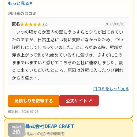
地調査・お見積り・出張費は無料。瓦ずれ直し1,500円〜/
もっと見る
㎡、スレート交換5,000円〜/枚、屋根葺き替え9,800円〜/
利用者の口コミ
㎡と料金の目安が明確で、自社職人の直接施工により中間
★
★
★
★
★
匿名
2026/06/01
5.0
マージンがかかりません。施工後は10年間の工事保証付
「いつの頃からか室内の壁にうっすらとシミが出てきてい
き。東京都・神奈川県・埼玉県・千葉県・茨城県・栃木
たのですが、日常生活には特に支障がなかったため、つい
県・群馬県など全国14都道府県に対応し、LINE・メールは
後回しにしてしまっていました。ところがある時、壁紙が
24時間受付、最短当日にお伺いします。
浮き上がって剥がれ始めているのに気づき、さすがにこの
ままではまずいと感じてこちらの会社に連絡しました。調
査に来ていただいたところ、原因は外壁に入ったひび割れ
からの浸水…」
口コミをもっと見る
見積もりを依頼する
公式サイト ↗
確認日：2026-07-23
株式会社DEAP CRAFT
利島村
2位
利島村の屋根修理業者