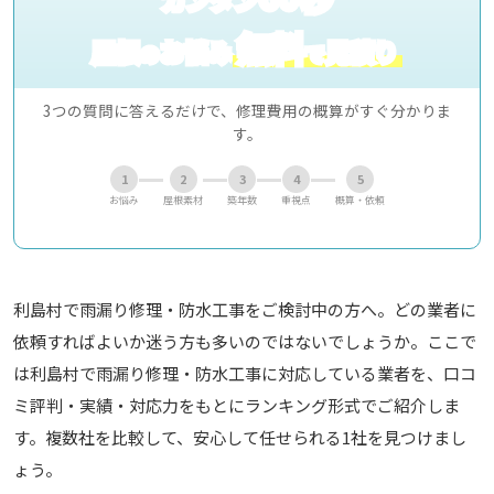
無料
屋根
お悩み
見積り
の
で
3つの質問に答えるだけで、修理費用の概算がすぐ分かりま
す。
1
2
3
4
5
お悩み
屋根素材
築年数
重視点
概算・依頼
利島村で雨漏り修理・防水工事をご検討中の方へ。どの業者に
依頼すればよいか迷う方も多いのではないでしょうか。ここで
は利島村で雨漏り修理・防水工事に対応している業者を、口コ
ミ評判・実績・対応力をもとにランキング形式でご紹介しま
す。複数社を比較して、安心して任せられる1社を見つけまし
ょう。