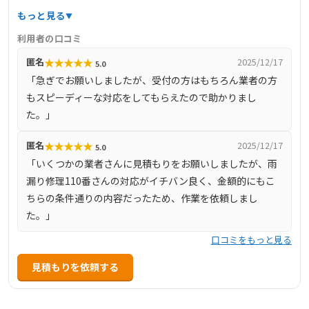
で、緊急の雨漏りトラブルにも迅速に対応します。料金は
もっと見る
明確で、下地処理3900円/㎡～、カバー工法6600円/㎡～な
利用者の口コミ
ど、部分修理から大規模な修繕まで幅広く対応していま
★
★
★
★
★
匿名
2025/12/17
5.0
す。見積もり後の追加料金は不要で、安心して依頼できる
「急ぎでお願いしましたが、受付の方はもちろん業者の方
点も特徴です。
もスピーディーな対応をしてもらえたので助かりまし
た。」
★
★
★
★
★
匿名
2025/12/17
5.0
「いくつかの業者さんに見積もりをお願いしましたが、雨
漏り修理110番さんの対応がイチバン良く、金額的にもこ
ちらの条件通りの内容だったため、作業を依頼しまし
た。」
口コミをもっと見る
見積もりを依頼する