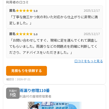
利用者の口コミ
施工しており、中間マージンがかからないため、費用対効
★
★
★
★
★
匿名
2025/12/17
5.0
果の高い施工が可能です。工事完了後1年以内の無料点検サ
「丁寧な施工かつ気の利いた対応から仕上がりに非常に満
ービスも提供しており、アフターフォローも万全です。
足しました。」
★
★
★
★
★
匿名
2025/12/17
5.0
「お問い合わせしてすぐ、現場に足を運んでくれて調査し
てもらいました。雨漏りなどの問題点を的確に判断してく
ださり、アドバイスをいただきました。」
口コミをもっと見る
見積もりを依頼する
確認日：2026-07-21
雨漏り修理110番
利島村
5位
利島村の屋根修理業者