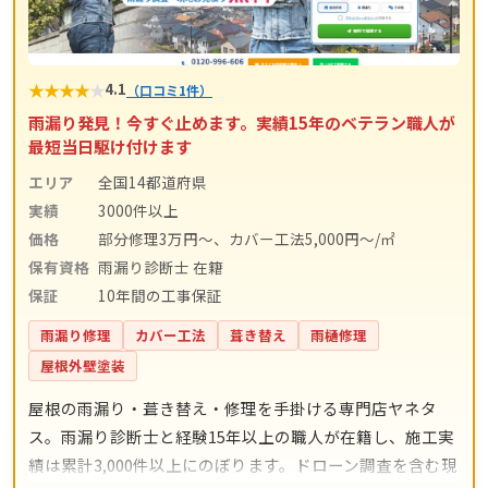
★
★
★
★
★
4.1
（口コミ1件）
雨漏り発見！今すぐ止めます。実績15年のベテラン職人が
最短当日駆け付けます
エリア
全国14都道府県
実績
3000件以上
価格
部分修理3万円～、カバー工法5,000円～/㎡
保有資格
雨漏り診断士 在籍
保証
10年間の工事保証
雨漏り修理
カバー工法
葺き替え
雨樋修理
屋根外壁塗装
屋根の雨漏り・葺き替え・修理を手掛ける専門店ヤネタ
ス。雨漏り診断士と経験15年以上の職人が在籍し、施工実
績は累計3,000件以上にのぼります。ドローン調査を含む現