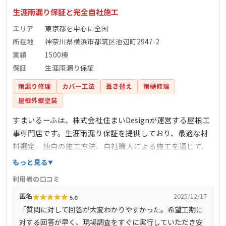
生涯雨漏り保証と完全自社施工
エリア
東京都を中心に全国
所在地
神奈川県横浜市都筑区池辺町2947-2
実績
1500棟
保証
生涯雨漏り保証
雨漏り修理
カバー工法
葺き替え
雨樋修理
屋根外壁塗装
すまいるーふは、株式会社住まいDesignが運営する屋根工
事専門店です。生涯雨漏り保証を提供しており、最適な材
料選定、独自の施工方法、自社職人による施工を通じて、
雨漏りしない住まいの安心を提供しています。完全自社施
もっと見る
工により、下請け業者を介さず、自社で職人を育成し、責
利用者の口コミ
任を持って施工を行っています。また、しつこい営業を一
★
★
★
★
★
匿名
2025/12/17
5.0
切行わず、お客様のご要望に沿った最善の提案を心掛けて
「質問に対して回答が大変わかりやすかった。希望工期に
います。
対する回答が早く、現場調査をすぐに実行していただき安