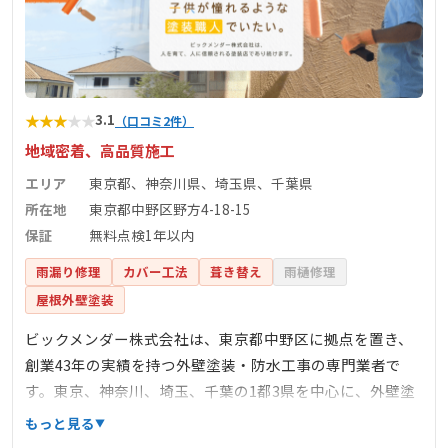
★
★
★
★
★
3.1
（口コミ2件）
地域密着、高品質施工
エリア
東京都、神奈川県、埼玉県、千葉県
所在地
東京都中野区野方4-18-15
保証
無料点検1年以内
雨漏り修理
カバー工法
葺き替え
雨樋修理
屋根外壁塗装
ビックメンダー株式会社は、東京都中野区に拠点を置き、
創業43年の実績を持つ外壁塗装・防水工事の専門業者で
す。東京、神奈川、埼玉、千葉の1都3県を中心に、外壁塗
装、屋根塗装、屋上防水などのサービスを提供していま
もっと見る
す。足場の組立撤去から下処理、塗装工事まで一括受注で