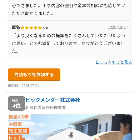
心できました。工事内容の説明や金額の相談にも応じてい
ただき助かりました。」
★
★
★
★
★
匿名
2025/12/17
5.0
「より良くなるための提案をたくさんしていただけたよう
に思い、とても満足しております。ありがとうございまし
た。」
口コミをもっと見る
見積もりを依頼する
確認日：2026-07-21
ビックメンダー株式会社
利島村
4位
利島村の屋根修理業者