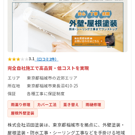
★
★
★
★
★
3.1
（口コミ2件）
完全自社施工で高品質・低コストを実現
エリア
東京都稲城市の近郊エリア
所在地
東京都稲城市東長沼410-25
保証
各種工事に保証制度
雨漏り修理
カバー工法
葺き替え
雨樋修理
屋根外壁塗装
株式会社沼田塗装は、東京都稲城市を拠点に、外壁塗装・
屋根塗装・防水工事・シーリング工事などを手掛ける地域