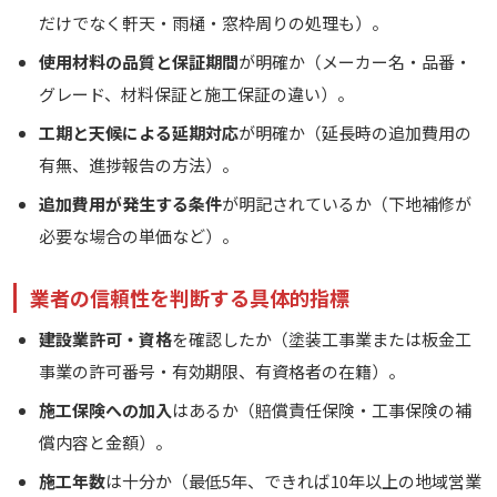
だけでなく軒天・雨樋・窓枠周りの処理も）。
使用材料の品質と保証期間
が明確か（メーカー名・品番・
グレード、材料保証と施工保証の違い）。
工期と天候による延期対応
が明確か（延長時の追加費用の
有無、進捗報告の方法）。
追加費用が発生する条件
が明記されているか（下地補修が
必要な場合の単価など）。
業者の信頼性を判断する具体的指標
建設業許可・資格
を確認したか（塗装工事業または板金工
事業の許可番号・有効期限、有資格者の在籍）。
施工保険への加入
はあるか（賠償責任保険・工事保険の補
償内容と金額）。
施工年数
は十分か（最低5年、できれば10年以上の地域営業