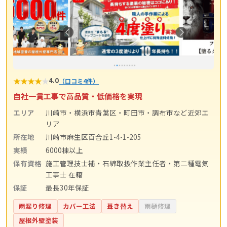
★
★
★
★
★
4.0
（口コミ4件）
自社一貫工事で高品質・低価格を実現
エリア
川崎市・横浜市青葉区・町田市・調布市など近郊エ
リア
所在地
川崎市麻生区百合丘1-4-1-205
実績
6000棟以上
保有資格
施工管理技士補・石綿取扱作業主任者・第二種電気
工事士 在籍
保証
最長30年保証
雨漏り修理
カバー工法
葺き替え
雨樋修理
屋根外壁塗装