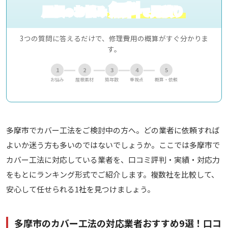
無料
屋根
お悩み
見積り
の
で
3つの質問に答えるだけで、修理費用の概算がすぐ分かりま
す。
1
2
3
4
5
お悩み
屋根素材
築年数
重視点
概算・依頼
多摩市でカバー工法をご検討中の方へ。どの業者に依頼すれば
よいか迷う方も多いのではないでしょうか。ここでは多摩市で
カバー工法に対応している業者を、口コミ評判・実績・対応力
をもとにランキング形式でご紹介します。複数社を比較して、
安心して任せられる1社を見つけましょう。
多摩市のカバー工法の対応業者おすすめ9選！口コ