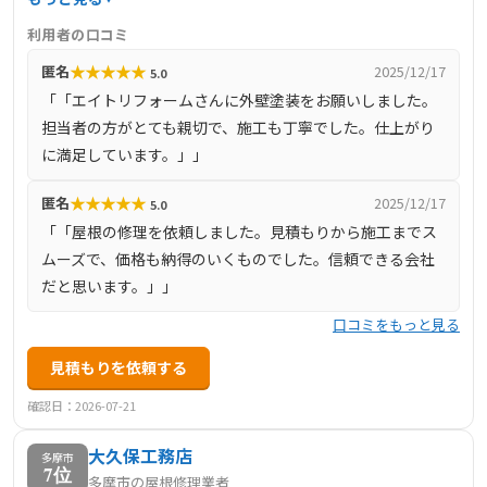
以上の施工実績を持ち、経験豊富な自社職人が丁寧な施工
利用者の口コミ
を行っています。お客様の声に耳を傾け、誠実な対応を心
★
★
★
★
★
匿名
2025/12/17
5.0
掛けており、外壁診断士や雨漏り診断士の資格を持つスタ
「「エイトリフォームさんに外壁塗装をお願いしました。
ッフが在籍しています。
担当者の方がとても親切で、施工も丁寧でした。仕上がり
に満足しています。」」
★
★
★
★
★
匿名
2025/12/17
5.0
「「屋根の修理を依頼しました。見積もりから施工までス
ムーズで、価格も納得のいくものでした。信頼できる会社
だと思います。」」
口コミをもっと見る
見積もりを依頼する
確認日：2026-07-21
大久保工務店
多摩市
7位
多摩市の屋根修理業者