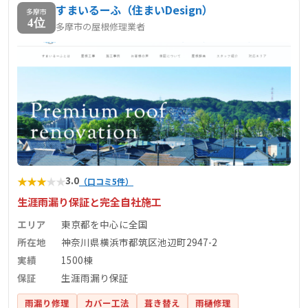
すまいるーふ（住まいDesign）
多摩市
4位
多摩市の屋根修理業者
★
★
★
★
★
3.0
（口コミ5件）
生涯雨漏り保証と完全自社施工
エリア
東京都を中心に全国
所在地
神奈川県横浜市都筑区池辺町2947-2
実績
1500棟
保証
生涯雨漏り保証
雨漏り修理
カバー工法
葺き替え
雨樋修理