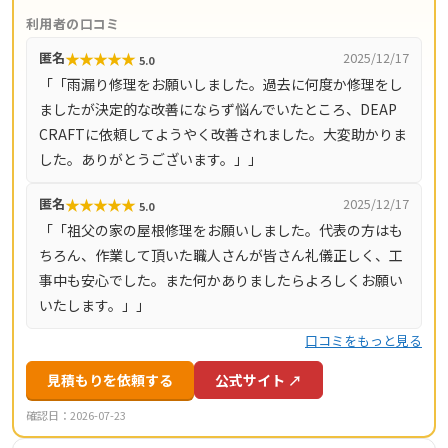
コストを抑えた適正価格と自社保証を掲げています。料金
利用者の口コミ
の目安は雨漏り修理3万円〜、屋根の部分補修5万円〜、棟
★
★
★
★
★
匿名
2025/12/17
5.0
板金交換10万円〜、屋根カバー工法80万円〜、葺き替え
「「雨漏り修理をお願いしました。過去に何度か修理をし
100万円〜。現地調査・お見積り・ご相談は無料で、最短
ましたが決定的な改善にならず悩んでいたところ、DEAP
即日対応も可能です（営業時間8時〜18時・月〜土）。対
CRAFTに依頼してようやく改善されました。大変助かりま
応エリアは神奈川県全域（33市町村）と東京都全域（23
した。ありがとうございます。」」
区・多摩地域）です。
★
★
★
★
★
匿名
2025/12/17
5.0
「「祖父の家の屋根修理をお願いしました。代表の方はも
ちろん、作業して頂いた職人さんが皆さん礼儀正しく、工
事中も安心でした。また何かありましたらよろしくお願い
いたします。」」
口コミをもっと見る
見積もりを依頼する
公式サイト ↗
確認日：2026-07-23