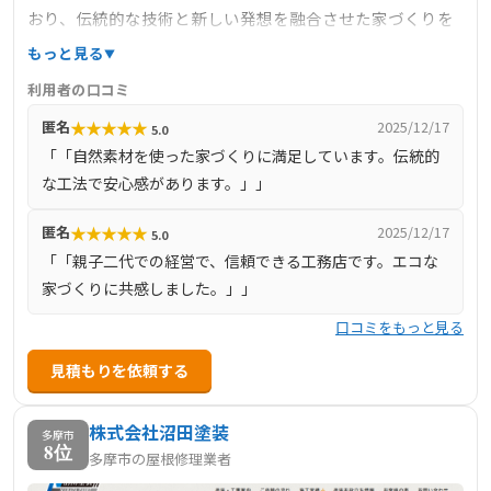
おり、伝統的な技術と新しい発想を融合させた家づくりを
提供しています。特に、自然素材を活かしたエコな家づく
もっと見る
りを得意としており、天然木材を使用した耐震性の高い住
利用者の口コミ
宅を提供しています。土地選びから設計、施工、アフター
★
★
★
★
★
匿名
2025/12/17
5.0
ケアまでトータルサポートを行い、地域の気候や環境に適
「「自然素材を使った家づくりに満足しています。伝統的
した住まいを提案しています。
な工法で安心感があります。」」
★
★
★
★
★
匿名
2025/12/17
5.0
「「親子二代での経営で、信頼できる工務店です。エコな
家づくりに共感しました。」」
口コミをもっと見る
見積もりを依頼する
株式会社沼田塗装
多摩市
8位
多摩市の屋根修理業者