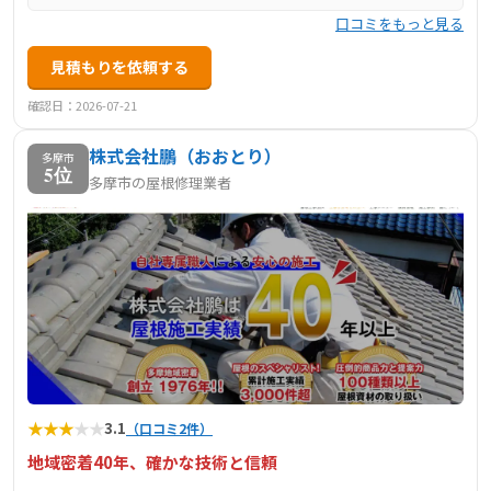
口コミをもっと見る
見積もりを依頼する
確認日：2026-07-21
株式会社鵬（おおとり）
多摩市
5位
多摩市の屋根修理業者
★
★
★
★
★
3.1
（口コミ2件）
地域密着40年、確かな技術と信頼