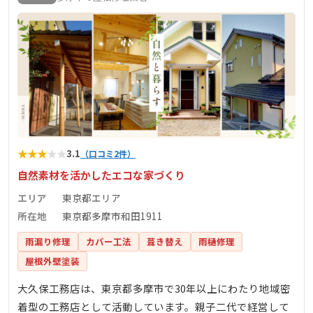
★
★
★
★
★
3.1
（口コミ2件）
自然素材を活かしたエコな家づくり
エリア
東京都エリア
所在地
東京都多摩市和田1911
雨漏り修理
カバー工法
葺き替え
雨樋修理
屋根外壁塗装
大久保工務店は、東京都多摩市で30年以上にわたり地域密
着型の工務店として活動しています。親子二代で経営して