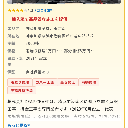
★
★
★
★
★
4.2
（口コミ2件）
一棟入魂で高品質な施工を提供
エリア
神奈川県全域、東京都
所在地
神奈川県横浜市港南区芹が谷4-25-5-2
実績
3000棟
価格
雨漏り修理3万円〜・部分補修5万円〜
設立・創
2021年設立
業
保証
自社保証あり
雨漏り修理
カバー工法
葺き替え
雨樋修理
屋根外壁塗装
株式会社DEAP CRAFTは、横浜市港南区に拠点を置く屋根
工事・板金工事の専門業者です（2023年8月設立・代表：
馬場悠帆氏）。累計3,000棟の施工実績を持ち、打ち合わせ
からアフターサポートまで自社スタッフが一貫対応。仲介
もっと見る