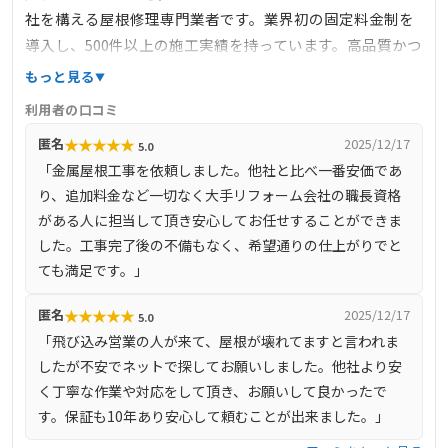
社を構える屋根修理専門業者です。業界初の固定料金制を
導入し、500件以上の施工実績を持っています。高品質かつ
低価格なサービスを提供し、イタリア大使館からの依頼を
もっと見る
受けるなど、その技術力には定評があります。主な事業内
利用者の口コミ
容は、屋根工事、板金工事、雨どい工事、金属サイディン
★
★
★
★
★
匿名
2025/12/17
5.0
グ工事、光触媒防汚・超抗菌消臭など多岐にわたります。
「金属屋根工事を依頼しました。他社と比べ一番安価であ
り、追加料金など一切なく大手リフォーム会社の職長資格
がある人に担当して頂き安心してお任せすることができま
した。工事完了後の不備もなく、希望通りの仕上がりでと
ても満足です。」
★
★
★
★
★
匿名
2025/12/17
5.0
「飛び込み営業の人が来て、屋根が壊れてますと言われま
したが不安でネットで探してお願いしました。他社より安
く丁寧な作業や対応をして頂き、お願いして良かったで
す。保証も10年あり安心して頼むことが出来ました。」