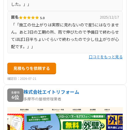
した。」」
★
★
★
★
★
匿名
2025/12/17
5.0
「「施工の仕上がりは実際に見れないので星5にはなりませ
ん。あと3日の工期の所、雨で伸びたので予備日で終わらせ
てほぼ1日半ちょいぐらいで終わったので少し仕上がりが心
配です。」」
口コミをもっと見る
見積もりを依頼する
確認日：2026-07-21
株式会社エイトリフォーム
多摩市
6位
多摩市の屋根修理業者