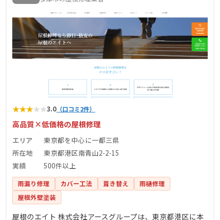
★
★
★
★
★
3.0
（口コミ2件）
高品質×低価格の屋根修理
エリア
東京都を中心に一都三県
所在地
東京都港区南青山2-2-15
実績
500件以上
雨漏り修理
カバー工法
葺き替え
雨樋修理
屋根外壁塗装
屋根のエイト 株式会社アースグループは、東京都港区に本