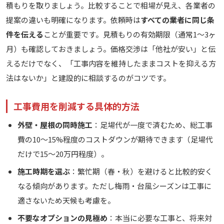
積もりを取りましょう。比較することで相場が見え、各業者の
提案の違いも明確になります。依頼時は
すべての業者に同じ条
件を伝える
ことが重要です。見積もりの有効期限（通常1〜3ヶ
月）も確認しておきましょう。価格交渉は「他社が安い」と伝
えるだけでなく、「工事内容を維持したままコストを抑える方
法はないか」と建設的に相談するのがコツです。
工事費用を削減する具体的方法
外壁・屋根の同時施工
：足場代が一度で済むため、総工事
費の10〜15%程度のコストダウンが期待できます（足場代
だけで15〜20万円程度）。
施工時期を選ぶ
：繁忙期（春・秋）を避けると比較的安く
なる傾向があります。ただし梅雨・台風シーズンは工事に
適さないため天候も考慮を。
不要なオプションの見極め
：本当に必要な工事と、将来対