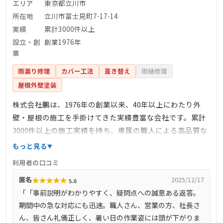
エリア
東京都立川市
所在地
立川市富士見町7-17-14
実績
累計3000件以上
設立・創
創業1976年
業
雨漏り修理
カバー工法
葺き替え
雨樋修理
屋根外壁塗装
株式会社鵬は、1976年の創業以来、40年以上にわたり外
壁・屋根の施工を手掛けてきた実績豊富な会社です。累計
3000件以上の施工実績を持ち、専属の職人による高品質な
施工が特徴です。お客様に安心していただけるよう、調査
もっと見る
箇所を撮影し、納得いただいてから作業を進めるなど、丁
利用者の口コミ
寧な対応を心掛けています。独自のカバー工法により、優
★
★
★
★
★
匿名
2025/12/17
5.0
れた断熱性能の屋根を実現し、軽量屋根材を用いることで
「「事前説明がわかりやすく、疑問点への誠意ある返答。
耐震性の向上にも寄与しています。
期間中の急な対応にも迅速。職人さん、営業の方、社長さ
ん、皆さん礼儀正しく、暑い日の作業姿には頭が下がりま