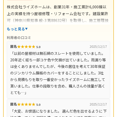
株式会社ライズホームは、創業31年・施工累計6,000棟以
上の実績を持つ屋根修理・リフォーム会社です。建設業許
可（神奈川県知事 般-3 第88632号）を取得し、施工管理技
士補・石綿取扱作業主任者・第二種電気工事士などの有資
もっと見る
格者が在籍。屋根修理・屋根塗装・外壁塗装・雨漏り修理
利用者の口コミ
から内装リフォームまで、住まい全般に対応します。自社
★
★
★
★
★
匿名
2025/12/17
5.0
一貫工事体制で中間マージンをカットし、高品質な施工を
「以前の屋根材は無石綿のスレートを使用していました。
適正価格で提供。現場調査は無料で、業界最長クラスの30
20年近く経ち一部コケ色や欠損が出ていました。雨漏り等
年保証も用意されています。川崎市（麻生区・多摩区・高
は全くありませんでしたが、今後の居住を考えて30年保証
津区・宮前区・中原区）を中心に、横浜市青葉区・町田
のジンカリウム鋼板のカバーをすることにしました。3社
市・稲城市・調布市・狛江市・府中市など幅広いエリアに
から見積もりを取り一番安かったライズホームに施工して
対応しています。
貰いました。仕事の段取りを含め、職人さんの技量が高く
とても…」
★
★
★
★
★
匿名
2025/12/17
5.0
「大変、お世話になりました。 選んだ色を出せるように 下