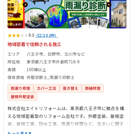
★
★
★
★
★
3.1
（口コミ2件）
地域密着で信頼される施工
エリア
八王子市、日野市、立川市など
所在地
東京都八王子市片倉町716-9
実績
100棟以上
保有資格
外壁診断士, 雨漏り診断士
雨漏り修理
カバー工法
葺き替え
雨樋修理
屋根外壁塗装
株式会社エイトリフォームは、東京都八王子市に拠点を構
える地域密着型のリフォーム会社です。外壁塗装、屋根塗
装、屋根工事、防水工事、雨漏り修理など、住まいに関す
る幅広いサービスを提供しています。創業から1年で100棟
もっと見る