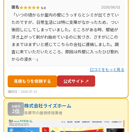
㎡と料金の目安が明確で、自社職人の直接施工により中間
★
★
★
★
★
匿名
2026/06/01
5.0
マージンがかかりません。施工後は10年間の工事保証付
「いつの頃からか室内の壁にうっすらとシミが出てきてい
き。東京都・神奈川県・埼玉県・千葉県・茨城県・栃木
たのですが、日常生活には特に支障がなかったため、つい
県・群馬県など全国14都道府県に対応し、LINE・メールは
後回しにしてしまっていました。ところがある時、壁紙が
24時間受付、最短当日にお伺いします。
浮き上がって剥がれ始めているのに気づき、さすがにこの
ままではまずいと感じてこちらの会社に連絡しました。調
査に来ていただいたところ、原因は外壁に入ったひび割れ
からの浸水…」
口コミをもっと見る
見積もりを依頼する
公式サイト ↗
確認日：2026-07-23
株式会社ライズホーム
多摩市
2位
多摩市の屋根修理業者