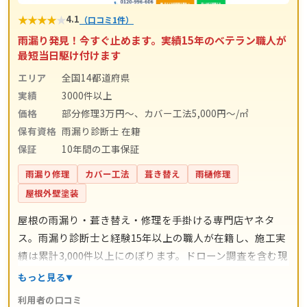
★
★
★
★
★
4.1
（口コミ1件）
雨漏り発見！今すぐ止めます。実績15年のベテラン職人が
最短当日駆け付けます
エリア
全国14都道府県
実績
3000件以上
価格
部分修理3万円～、カバー工法5,000円～/㎡
保有資格
雨漏り診断士 在籍
保証
10年間の工事保証
雨漏り修理
カバー工法
葺き替え
雨樋修理
屋根外壁塗装
屋根の雨漏り・葺き替え・修理を手掛ける専門店ヤネタ
ス。雨漏り診断士と経験15年以上の職人が在籍し、施工実
績は累計3,000件以上にのぼります。ドローン調査を含む現
地調査・お見積り・出張費は無料。瓦ずれ直し1,500円〜/
もっと見る
㎡、スレート交換5,000円〜/枚、屋根葺き替え9,800円〜/
利用者の口コミ