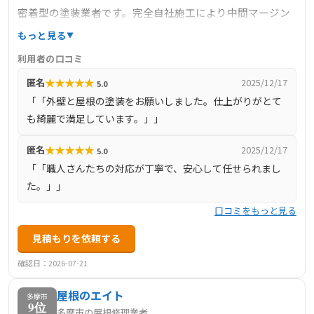
密着型の塗装業者です。完全自社施工により中間マージン
を排除し、高品質な施工を低コストで提供しています。主
もっと見る
なサービスには、外壁塗装、屋根塗装、防水工事、シーリ
利用者の口コミ
ング工事があり、各種工事に保証制度を設けているため、
★
★
★
★
★
匿名
2025/12/17
5.0
安心して依頼できます。
「「外壁と屋根の塗装をお願いしました。仕上がりがとて
も綺麗で満足しています。」」
★
★
★
★
★
匿名
2025/12/17
5.0
「「職人さんたちの対応が丁寧で、安心して任せられまし
た。」」
口コミをもっと見る
見積もりを依頼する
確認日：2026-07-21
屋根のエイト
多摩市
9位
多摩市の屋根修理業者