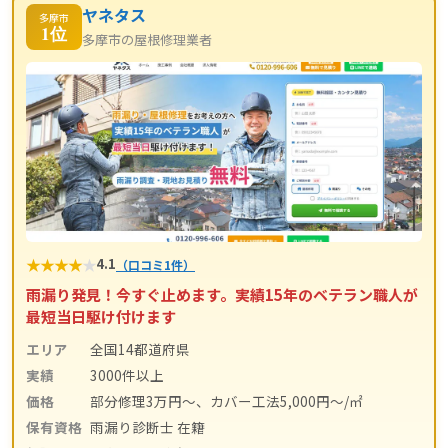
ヤネタス
多摩市
1位
多摩市の屋根修理業者
★
★
★
★
★
4.1
（口コミ1件）
雨漏り発見！今すぐ止めます。実績15年のベテラン職人が
最短当日駆け付けます
エリア
全国14都道府県
実績
3000件以上
価格
部分修理3万円～、カバー工法5,000円～/㎡
保有資格
雨漏り診断士 在籍