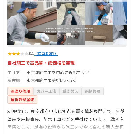
★
★
★
★
★
3.1
（口コミ2件）
自社施工で高品質・低価格を実現
エリア
東京都府中市を中心に近郊エリア
所在地
東京都府中市美好町3-17-5
雨漏り修理
カバー工法
葺き替え
雨樋修理
屋根外壁塗装
ST興業は、東京都府中市に拠点を置く塗装専門店で、外壁
塗装や屋根塗装、防水工事などを手掛けています。職人直
営店として、足場の設置から施工まで全て自社の職人が担