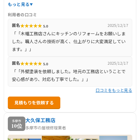
しています。熟練の大工職人が在籍しており、豊富な知識
もっと見る
と高い技術力でお客様のご要望に応えています。住まいに
利用者の口コミ
関するお悩みや相談がある場合は、気軽にお問い合わせく
★
★
★
★
★
匿名
2025/12/17
5.0
ださい。
「「木幡工務店さんにキッチンのリフォームをお願いしま
した。職人さんの技術が高く、仕上がりに大変満足してい
ます。」」
★
★
★
★
★
匿名
2025/12/17
5.0
「「外壁塗装を依頼しました。地元の工務店ということで
安心感があり、対応も丁寧でした。」」
口コミをもっと見る
見積もりを依頼する
大久保工務店
多摩市
10位
多摩市の屋根修理業者