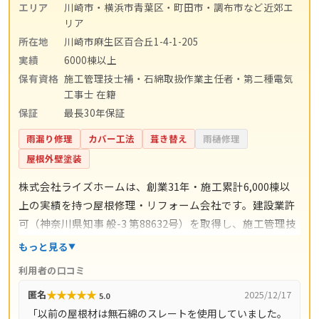
エリア
川崎市・横浜市青葉区・町田市・調布市など近郊エ
リア
所在地
川崎市麻生区百合丘1-4-1-205
実績
6000棟以上
保有資格
施工管理技士補・石綿取扱作業主任者・第二種電気
工事士 在籍
保証
最長30年保証
雨漏り修理
カバー工法
葺き替え
雨樋修理
屋根外壁塗装
株式会社ライズホームは、創業31年・施工累計6,000棟以
上の実績を持つ屋根修理・リフォーム会社です。建設業許
可（神奈川県知事 般-3 第88632号）を取得し、施工管理技
士補・石綿取扱作業主任者・第二種電気工事士などの有資
もっと見る
格者が在籍。屋根修理・屋根塗装・外壁塗装・雨漏り修理
利用者の口コミ
から内装リフォームまで、住まい全般に対応します。自社
★
★
★
★
★
匿名
2025/12/17
5.0
一貫工事体制で中間マージンをカットし、高品質な施工を
「以前の屋根材は無石綿のスレートを使用していました。
適正価格で提供。現場調査は無料で、業界最長クラスの30