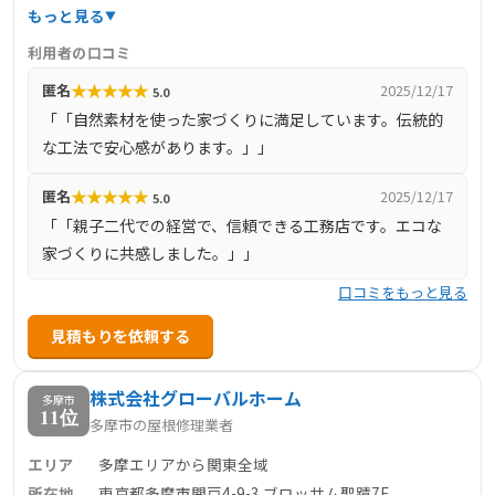
提供しています。特に、自然素材を活かしたエコな家づく
もっと見る
りを得意としており、天然木材を使用した耐震性の高い住
利用者の口コミ
宅を提供しています。土地選びから設計、施工、アフター
★
★
★
★
★
匿名
2025/12/17
5.0
ケアまでトータルサポートを行い、地域の気候や環境に適
「「自然素材を使った家づくりに満足しています。伝統的
した住まいを提案しています。
な工法で安心感があります。」」
★
★
★
★
★
匿名
2025/12/17
5.0
「「親子二代での経営で、信頼できる工務店です。エコな
家づくりに共感しました。」」
口コミをもっと見る
見積もりを依頼する
株式会社グローバルホーム
多摩市
11位
多摩市の屋根修理業者
エリア
多摩エリアから関東全域
所在地
東京都多摩市関戸4-9-3 ブロッサム聖蹟7F