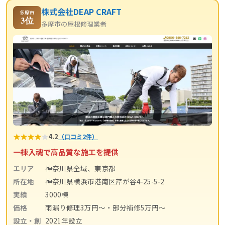
株式会社DEAP CRAFT
多摩市
3位
多摩市の屋根修理業者
★
★
★
★
★
4.2
（口コミ2件）
一棟入魂で高品質な施工を提供
エリア
神奈川県全域、東京都
所在地
神奈川県横浜市港南区芹が谷4-25-5-2
実績
3000棟
価格
雨漏り修理3万円〜・部分補修5万円〜
設立・創
2021年設立