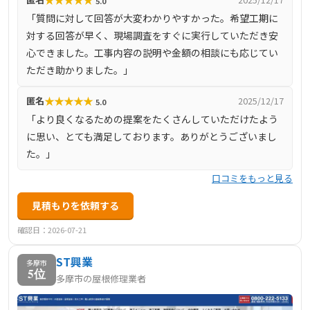
5.0
切行わず、お客様のご要望に沿った最善の提案を心掛けて
「質問に対して回答が大変わかりやすかった。希望工期に
います。
対する回答が早く、現場調査をすぐに実行していただき安
心できました。工事内容の説明や金額の相談にも応じてい
ただき助かりました。」
★
★
★
★
★
匿名
2025/12/17
5.0
「より良くなるための提案をたくさんしていただけたよう
に思い、とても満足しております。ありがとうございまし
た。」
口コミをもっと見る
見積もりを依頼する
確認日：2026-07-21
ST興業
多摩市
5位
多摩市の屋根修理業者