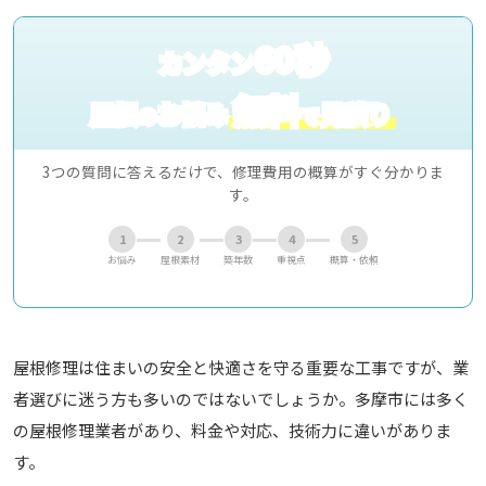
60秒
カンタン
無料
屋根
お悩み
見積り
の
で
3つの質問に答えるだけで、修理費用の概算がすぐ分かりま
す。
1
2
3
4
5
お悩み
屋根素材
築年数
重視点
概算・依頼
屋根修理は住まいの安全と快適さを守る重要な工事ですが、業
者選びに迷う方も多いのではないでしょうか。多摩市には多く
の屋根修理業者があり、料金や対応、技術力に違いがありま
す。