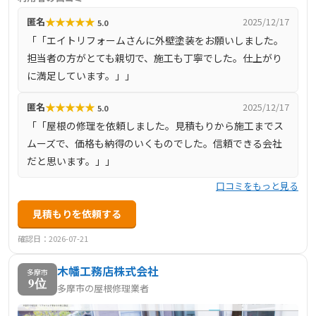
を行っています。お客様の声に耳を傾け、誠実な対応を心
★
★
★
★
★
匿名
2025/12/17
5.0
掛けており、外壁診断士や雨漏り診断士の資格を持つスタ
「「エイトリフォームさんに外壁塗装をお願いしました。
ッフが在籍しています。
担当者の方がとても親切で、施工も丁寧でした。仕上がり
に満足しています。」」
★
★
★
★
★
匿名
2025/12/17
5.0
「「屋根の修理を依頼しました。見積もりから施工までス
ムーズで、価格も納得のいくものでした。信頼できる会社
だと思います。」」
口コミをもっと見る
見積もりを依頼する
確認日：2026-07-21
木幡工務店株式会社
多摩市
9位
多摩市の屋根修理業者