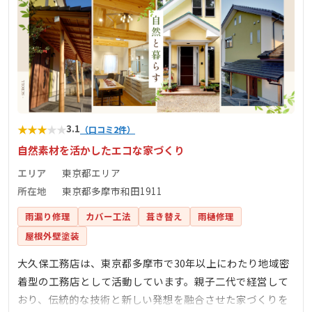
★
★
★
★
★
3.1
（口コミ2件）
自然素材を活かしたエコな家づくり
エリア
東京都エリア
所在地
東京都多摩市和田1911
雨漏り修理
カバー工法
葺き替え
雨樋修理
屋根外壁塗装
大久保工務店は、東京都多摩市で30年以上にわたり地域密
着型の工務店として活動しています。親子二代で経営して
おり、伝統的な技術と新しい発想を融合させた家づくりを