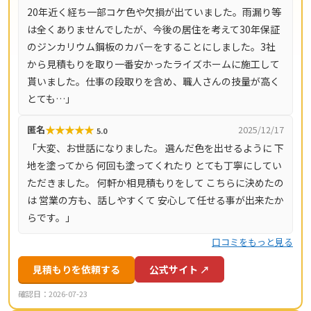
20年近く経ち一部コケ色や欠損が出ていました。雨漏り等
年保証も用意されています。川崎市（麻生区・多摩区・高
は全くありませんでしたが、今後の居住を考えて30年保証
津区・宮前区・中原区）を中心に、横浜市青葉区・町田
のジンカリウム鋼板のカバーをすることにしました。3社
市・稲城市・調布市・狛江市・府中市など幅広いエリアに
から見積もりを取り一番安かったライズホームに施工して
対応しています。
貰いました。仕事の段取りを含め、職人さんの技量が高く
とても…」
★
★
★
★
★
匿名
2025/12/17
5.0
「大変、お世話になりました。 選んだ色を出せるように 下
地を塗ってから 何回も塗ってくれたり とても丁寧にしてい
ただきました。 何軒か相見積もりをして こちらに決めたの
は 営業の方も、話しやすくて 安心して任せる事が出来たか
らです。」
口コミをもっと見る
見積もりを依頼する
公式サイト ↗
確認日：2026-07-23