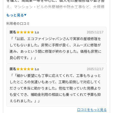
を構え、南関東一帯を中心に、個人宅の屋根修理や葺き替
え、マンション・ビルの外壁補修や防水工事など、大規模
修繕にも対応している企業です。これまでに600件以上の施
もっと見る
工実績があり、丁寧で安心な施工を提供しています。特
利用者の口コミ
に、火災保険をはじめとした災害保険の適用に関するノウ
★
★
★
★
★
匿名
2025/12/17
5.0
ハウを豊富に持ち、台風や大雪などの災害による損傷の場
「「以前、エコファインジャパンさんで実家の屋根修理を
合、保険金を活用して自己負担なく修理が可能な場合があ
してもらいました。非常に手際が良く、スムーズに修理が
ります。実際に、同社が施工を行ったお客様の約3分の2
進み、あっという間に修理が終わりました。価格も非常に
は、保険適用によるものでした。
良心的です。」」
★
★
★
★
★
匿名
2025/12/17
5.0
「「細かい要望にも丁寧に応えてくれて、工事もちょっと
したところの気遣いもあって、工期も前倒しで対応してく
ださって本当に助かりました。他社で取っていた見積より
も安くでき、補助金利用の相談にも乗ってくれて予算も抑
えられました。」」
口コミをもっと見る