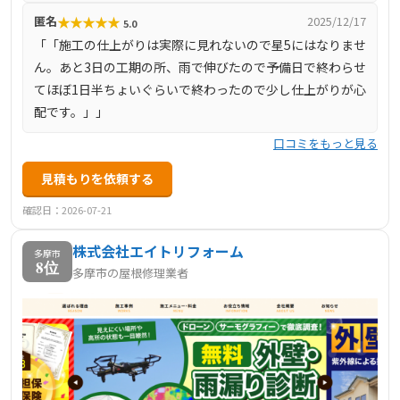
★
★
★
★
★
匿名
2025/12/17
5.0
「「施工の仕上がりは実際に見れないので星5にはなりませ
ん。あと3日の工期の所、雨で伸びたので予備日で終わらせ
てほぼ1日半ちょいぐらいで終わったので少し仕上がりが心
配です。」」
口コミをもっと見る
見積もりを依頼する
確認日：2026-07-21
株式会社エイトリフォーム
多摩市
8位
多摩市の屋根修理業者