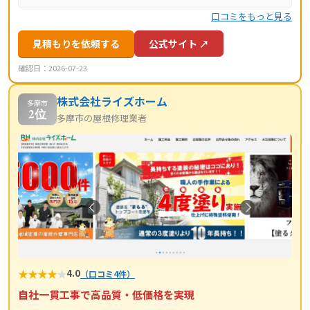
口コミをもっと見る
見積もりを依頼する
公式サイト ↗
確認日：2026-07-23
株式会社ライズホーム
多摩市
2位
多摩市の屋根修理業者
★
★
★
★
★
4.0
（口コミ4件）
自社一貫工事で高品質・低価格を実現