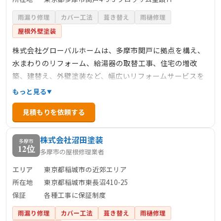
雨漏り修理
カバー工法
葺き替え
雨樋修理
屋根外壁塗装
株式会社グローバルホームは、多摩市関戸に拠点を構え、
水まわりのリフォーム、給湯器の取替工事、住宅の増改
築、建替え、外壁塗装など、幅広いリフォームサービスを
提供しています。特に、ペットと快適に暮らすためのリフ
もっと見る
ォーム実績が豊富で、ペットリフォームにも力を入れてい
見積もりを依頼する
ます。業務地域は多摩エリアから関東全域に広がり、給湯
器設置やエアコン取り替えなどの小工事の依頼も歓迎して
株式会社沼田塗装
います。
多摩市
12位
多摩市の屋根修理業者
エリア
東京都稲城市の近郊エリア
所在地
東京都稲城市東長沼410-25
保証
各種工事に保証制度
雨漏り修理
カバー工法
葺き替え
雨樋修理