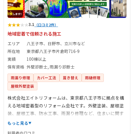
★
★
★
★
★
3.1
（口コミ2件）
地域密着で信頼される施工
エリア
八王子市、日野市、立川市など
所在地
東京都八王子市片倉町716-9
実績
100棟以上
保有資格
外壁診断士, 雨漏り診断士
雨漏り修理
カバー工法
葺き替え
雨樋修理
屋根外壁塗装
株式会社エイトリフォームは、東京都八王子市に拠点を構
える地域密着型のリフォーム会社です。外壁塗装、屋根塗
装、屋根工事、防水工事、雨漏り修理など、住まいに関す
る幅広いサービスを提供しています。創業から1年で100棟
もっと見る
以上の施工実績を持ち、経験豊富な自社職人が丁寧な施工
利用者の口コミ