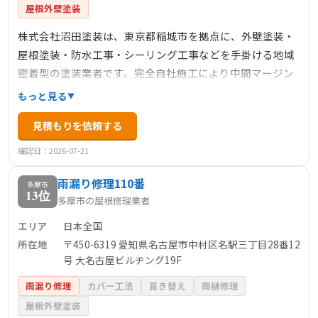
屋根外壁塗装
株式会社沼田塗装は、東京都稲城市を拠点に、外壁塗装・
屋根塗装・防水工事・シーリング工事などを手掛ける地域
密着型の塗装業者です。完全自社施工により中間マージン
を排除し、高品質な施工を低コストで提供しています。主
もっと見る
なサービスには、外壁塗装、屋根塗装、防水工事、シーリ
見積もりを依頼する
ング工事があり、各種工事に保証制度を設けているため、
安心して依頼できます。
確認日：2026-07-21
雨漏り修理110番
多摩市
13位
多摩市の屋根修理業者
エリア
日本全国
所在地
〒450-6319 愛知県名古屋市中村区名駅三丁目28番12
号 大名古屋ビルヂング19F
雨漏り修理
カバー工法
葺き替え
雨樋修理
屋根外壁塗装