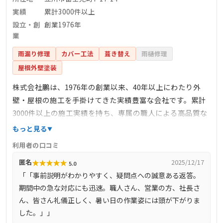
実績
累計3000件以上
設立・創
創業1976年
業
雨漏り修理
カバー工法
葺き替え
雨樋修理
屋根外壁塗装
株式会社鵬は、1976年の創業以来、40年以上にわたり外
壁・屋根の施工を手掛けてきた実績豊富な会社です。累計
3000件以上の施工実績を持ち、専属の職人による高品質な
施工が特徴です。お客様に安心していただけるよう、調査
もっと見る
箇所を撮影し、納得いただいてから作業を進めるなど、丁
利用者の口コミ
寧な対応を心掛けています。独自のカバー工法により、優
★
★
★
★
★
匿名
2025/12/17
5.0
れた断熱性能の屋根を実現し、軽量屋根材を用いることで
「「事前説明がわかりやすく、疑問点への誠意ある返答。
耐震性の向上にも寄与しています。
期間中の急な対応にも迅速。職人さん、営業の方、社長さ
ん、皆さん礼儀正しく、暑い日の作業姿には頭が下がりま
した。」」