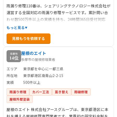
雨漏り修理110番は、シェアリングテクノロジー株式会社が
運営する全国対応の雨漏り修理サービスです。累計問い合
わせ数500万件以上の実績を持ち、24時間365日受付対応
で、緊急の雨漏りトラブルにも迅速に対応します。料金は
もっと見る
明確で、下地処理3900円/㎡～、カバー工法6600円/㎡～な
見積もりを依頼する
ど、部分修理から大規模な修繕まで幅広く対応していま
す。見積もり後の追加料金は不要で、安心して依頼できる
屋根のエイト
点も特徴です。
多摩市
14位
多摩市の屋根修理業者
エリア
東京都を中心に一都三県
所在地
東京都港区南青山2-2-15
実績
500件以上
雨漏り修理
カバー工法
葺き替え
雨樋修理
屋根外壁塗装
屋根のエイト 株式会社アースグループは、東京都港区に本
社を構える屋根修理専門業者です。業界初の固定料金制を