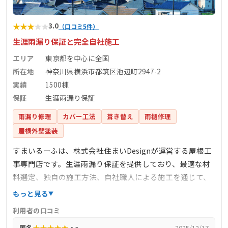
★
★
★
★
★
3.0
（口コミ5件）
生涯雨漏り保証と完全自社施工
エリア
東京都を中心に全国
所在地
神奈川県横浜市都筑区池辺町2947-2
実績
1500棟
保証
生涯雨漏り保証
雨漏り修理
カバー工法
葺き替え
雨樋修理
屋根外壁塗装
すまいるーふは、株式会社住まいDesignが運営する屋根工
事専門店です。生涯雨漏り保証を提供しており、最適な材
料選定、独自の施工方法、自社職人による施工を通じて、
雨漏りしない住まいの安心を提供しています。完全自社施
もっと見る
工により、下請け業者を介さず、自社で職人を育成し、責
利用者の口コミ
任を持って施工を行っています。また、しつこい営業を一
★
★
★
★
★
匿名
2025/12/17