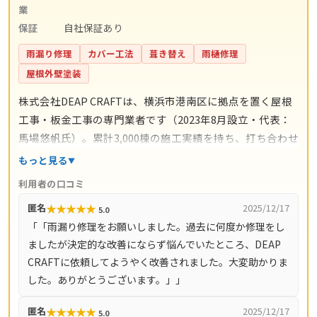
業
保証
自社保証あり
雨漏り修理
カバー工法
葺き替え
雨樋修理
屋根外壁塗装
株式会社DEAP CRAFTは、横浜市港南区に拠点を置く屋根
工事・板金工事の専門業者です（2023年8月設立・代表：
馬場悠帆氏）。累計3,000棟の施工実績を持ち、打ち合わせ
からアフターサポートまで自社スタッフが一貫対応。仲介
もっと見る
コストを抑えた適正価格と自社保証を掲げています。料金
利用者の口コミ
の目安は雨漏り修理3万円〜、屋根の部分補修5万円〜、棟
★
★
★
★
★
匿名
2025/12/17
5.0
板金交換10万円〜、屋根カバー工法80万円〜、葺き替え
「「雨漏り修理をお願いしました。過去に何度か修理をし
100万円〜。現地調査・お見積り・ご相談は無料で、最短
ましたが決定的な改善にならず悩んでいたところ、DEAP
即日対応も可能です（営業時間8時〜18時・月〜土）。対
CRAFTに依頼してようやく改善されました。大変助かりま
応エリアは神奈川県全域（33市町村）と東京都全域（23
した。ありがとうございます。」」
区・多摩地域）です。
★
★
★
★
★
匿名
2025/12/17
5.0