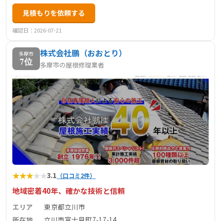
見積もりを依頼する
確認日：2026-07-21
株式会社鵬（おおとり）
多摩市
7位
多摩市の屋根修理業者
★
★
★
★
★
3.1
（口コミ2件）
地域密着40年、確かな技術と信頼
エリア
東京都立川市
所在地
立川市富士見町7-17-14