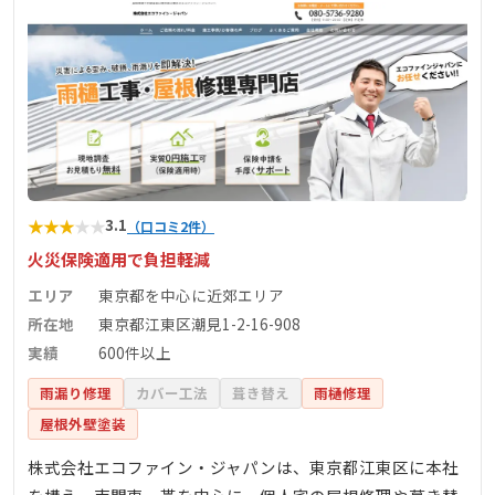
★
★
★
★
★
3.1
（口コミ2件）
火災保険適用で負担軽減
エリア
東京都を中心に近郊エリア
所在地
東京都江東区潮見1-2-16-908
実績
600件以上
雨漏り修理
カバー工法
葺き替え
雨樋修理
屋根外壁塗装
株式会社エコファイン・ジャパンは、東京都江東区に本社