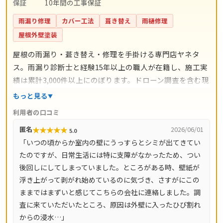
保証
10年間の工事保証
雨漏り修理
カバー工法
葺き替え
雨樋修理
屋根外壁塗装
屋根の雨漏り・葺き替え・修理を手掛ける専門店ヤネタ
ス。雨漏り診断士と経験15年以上の職人が在籍し、施工実
績は累計3,000件以上にのぼります。ドローン調査を含む現
地調査・お見積り・出張費は無料。瓦ずれ直し1,500円〜/
もっと見る
㎡、スレート交換5,000円〜/枚、屋根葺き替え9,800円〜/
利用者の口コミ
㎡と料金の目安が明確で、自社職人の直接施工により中間
★
★
★
★
★
匿名
2026/06/01
5.0
マージンがかかりません。施工後は10年間の工事保証付
「いつの頃からか室内の壁にうっすらとシミが出てきてい
き。東京都・神奈川県・埼玉県・千葉県・茨城県・栃木
たのですが、日常生活には特に支障がなかったため、つい
県・群馬県など全国14都道府県に対応し、LINE・メールは
後回しにしてしまっていました。ところがある時、壁紙が
24時間受付、最短当日にお伺いします。
浮き上がって剥がれ始めているのに気づき、さすがにこの
ままではまずいと感じてこちらの会社に連絡しました。調
査に来ていただいたところ、原因は外壁に入ったひび割れ
からの浸水…」