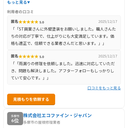
当し、下請け業者を介さないことで中間マージンを排除
もっと見る
し、適正価格での施工を提供しています。施工品質に徹底
利用者の口コミ
的にこだわり、外壁や屋根の塗装を通じて、長期間安心し
★
★
★
★
★
匿名
2025/12/17
5.0
て住める住環境を提供することを目指しています。お客様
「「ST興業さんに外壁塗装をお願いしました。職人さんた
とのコミュニケーションを重視し、工事の進捗状況を日々
ちの対応が丁寧で、仕上がりにも大変満足しています。価
報告することで、不安や疑問を解消し、信頼関係を築いて
格も適正で、信頼できる業者さんだと思います。」」
います。府中市を中心に、東京都全域および近隣県にも対
応しており、地域密着型のサービスを展開しています。
★
★
★
★
★
匿名
2025/12/17
5.0
「「雨漏りの修理を依頼しました。迅速に対応していただ
き、問題も解決しました。アフターフォローもしっかりし
ていて安心です。」」
口コミをもっと見る
見積もりを依頼する
株式会社エコファイン・ジャパン
多摩市
6位
多摩市の屋根修理業者