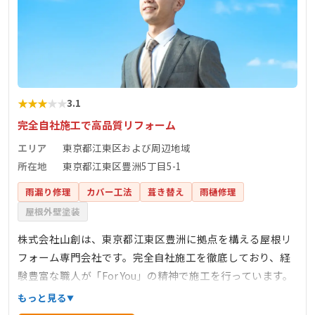
★
★
★
★
★
3.1
完全自社施工で高品質リフォーム
エリア
東京都江東区および周辺地域
所在地
東京都江東区豊洲5丁目5-1
雨漏り修理
カバー工法
葺き替え
雨樋修理
屋根外壁塗装
株式会社山創は、東京都江東区豊洲に拠点を構える屋根リ
フォーム専門会社です。完全自社施工を徹底しており、経
験豊富な職人が「For You」の精神で施工を行っています。
これにより、高品質なリフォームを適正価格で提供し、お
もっと見る
客様の満足度向上に努めています。主な業務内容は、屋根