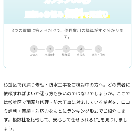
無料
屋根
お悩み
見積り
の
で
3つの質問に答えるだけで、修理費用の概算がすぐ分かりま
す。
1
2
3
4
5
お悩み
屋根素材
築年数
重視点
概算・依頼
杉並区で雨漏り修理・防水工事をご検討中の方へ。どの業者に
依頼すればよいか迷う方も多いのではないでしょうか。ここで
は杉並区で雨漏り修理・防水工事に対応している業者を、口コ
ミ評判・実績・対応力をもとにランキング形式でご紹介しま
す。複数社を比較して、安心して任せられる1社を見つけまし
ょう。