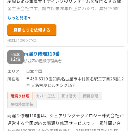
屋根および金属サイディングのリフォームを専門とする板
金工事会社です。設立以来20年以上にわたり、累計15000
棟以上の施工実績を持ち、関東および関西に複数の工事拠
もっと見る
点を展開しています。自社で大型倉庫を保有し、資材を一
見積もりを依頼する
括管理することで、安定した価格と迅速な対応を実現して
います。また、下請け業者を介さない完全自社施工によ
確認日：2026-07-21
り、高品質な工事を適正価格で提供しています。施工後に
雨漏り修理110番
は最長10年の保証を付与し、アフターメンテナンスも充実
杉並区
12位
杉並区の屋根修理業者
しています。さらに、公式サイトやYouTubeチャンネルを
通じて、施工事例や専門的な情報を積極的に発信し、透明
エリア
日本全国
性の高いサービスを提供しています。
所在地
〒450-6319 愛知県名古屋市中村区名駅三丁目28番12
号 大名古屋ビルヂング19F
雨漏り修理
カバー工法
葺き替え
雨樋修理
屋根外壁塗装
雨漏り修理110番は、シェアリングテクノロジー株式会社が
運営する全国対応の雨漏り修理サービスです。累計問い合
わせ数500万件以上の実績を持ち、24時間365日受付対応