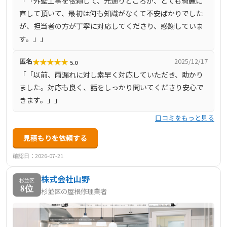
「「外壁工事を依頼して、元通りどころか、とても綺麗に
最長15年の自社工事保証、メーカー保証のトリプル保証を
直して頂いて、最初は何も知識がなくて不安ばかりでした
提供しており、施工後も長期にわたり安心です。
が、担当者の方が丁寧に対応してくださり、感謝していま
す。」」
★
★
★
★
★
匿名
2025/12/17
5.0
「「以前、雨漏れに対し素早く対応していただき、助かり
ました。対応も良く、話をしっかり聞いてくださり安心で
きます。」」
口コミをもっと見る
見積もりを依頼する
確認日：2026-07-21
株式会社山野
杉並区
8位
杉並区の屋根修理業者