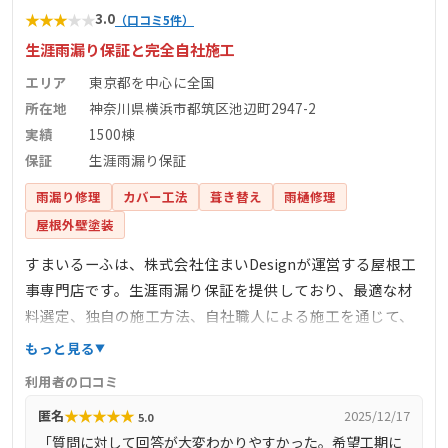
★
★
★
★
★
3.0
（口コミ5件）
生涯雨漏り保証と完全自社施工
エリア
東京都を中心に全国
所在地
神奈川県横浜市都筑区池辺町2947-2
実績
1500棟
保証
生涯雨漏り保証
雨漏り修理
カバー工法
葺き替え
雨樋修理
屋根外壁塗装
すまいるーふは、株式会社住まいDesignが運営する屋根工
事専門店です。生涯雨漏り保証を提供しており、最適な材
料選定、独自の施工方法、自社職人による施工を通じて、
雨漏りしない住まいの安心を提供しています。完全自社施
もっと見る
工により、下請け業者を介さず、自社で職人を育成し、責
利用者の口コミ
任を持って施工を行っています。また、しつこい営業を一
★
★
★
★
★
匿名
2025/12/17
5.0
切行わず、お客様のご要望に沿った最善の提案を心掛けて
「質問に対して回答が大変わかりやすかった。希望工期に
います。