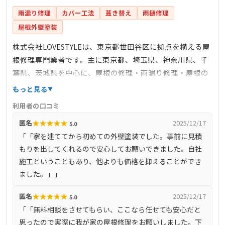
雨漏り修理
カバー工法
葺き替え
雨樋修理
屋根外壁塗装
株式会社LOVESTYLEは、東京都世田谷区に拠点を構える屋
根修理専門業者です。主に東京都、埼玉県、神奈川県、千
葉県、茨城県を中心に、屋根の修理・雨漏り修理・屋根の
リフォームなど、屋根に関する工事全般を手掛けていま
もっと見る
す。熟練の職人による直接施工を行い、高品質な仕上がり
利用者の口コミ
と安心価格を提供しています。ドローンを活用した無料の
★
★
★
★
★
匿名
2025/12/17
5.0
屋根診断サービスも実施しており、屋根の状態を的確に把
「「家を建ててから初めての外壁塗装でした。事前に見積
握することが可能です。さらに、JIOリフォームかし保険に
もりを出してくれるので安心してお願いできました。自社
登録しており、施工後の保証体制も充実しています。
施工ということもあり、他よりも価格を抑えることができ
ました。」」
★
★
★
★
★
匿名
2025/12/17
5.0
「「無料相談をさせてもらい、ここなら任せても安心だと
思ったので実際に我が家の屋根修理をお願いしました。下