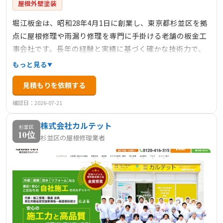
屋根外壁塗装
堀江板金は、昭和28年4月1日に創業し、東京都杉並区を拠
点に屋根修理や雨漏り修理を専門に手掛ける老舗の板金工
事会社です。長年の経験と実績に基づく確かな技術力で、
高品質な仕上がりを提供しています。また、ドローンを活
もっと見る
用した空撮による検査を行い、徹底した安全対策と最新の
見積もりを依頼する
技術を取り入れています。東京都板金工業組合にも加盟し
ており、信頼性の高いサービスを提供しています。対応エ
確認日：2026-07-21
リアは東京都、神奈川県、埼玉県、千葉県と広範囲にわた
株式会社カルテット
り、地域に密着したサービスを展開しています。無料診断
杉並区
10位
杉並区の屋根修理業者
も実施しており、屋根や雨樋の修理・点検を検討されてい
る方は、一度相談されることをおすすめします。