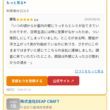
地調査・お見積り・出張費は無料。瓦ずれ直し1,500円〜/
もっと見る
㎡、スレート交換5,000円〜/枚、屋根葺き替え9,800円〜/
利用者の口コミ
㎡と料金の目安が明確で、自社職人の直接施工により中間
★
★
★
★
★
匿名
2026/06/01
5.0
マージンがかかりません。施工後は10年間の工事保証付
「いつの頃からか室内の壁にうっすらとシミが出てきてい
き。東京都・神奈川県・埼玉県・千葉県・茨城県・栃木
たのですが、日常生活には特に支障がなかったため、つい
県・群馬県など全国14都道府県に対応し、LINE・メールは
後回しにしてしまっていました。ところがある時、壁紙が
24時間受付、最短当日にお伺いします。
浮き上がって剥がれ始めているのに気づき、さすがにこの
ままではまずいと感じてこちらの会社に連絡しました。調
査に来ていただいたところ、原因は外壁に入ったひび割れ
からの浸水…」
口コミをもっと見る
見積もりを依頼する
公式サイト ↗
確認日：2026-07-23
株式会社DEAP CRAFT
杉並区
2位
杉並区の屋根修理業者