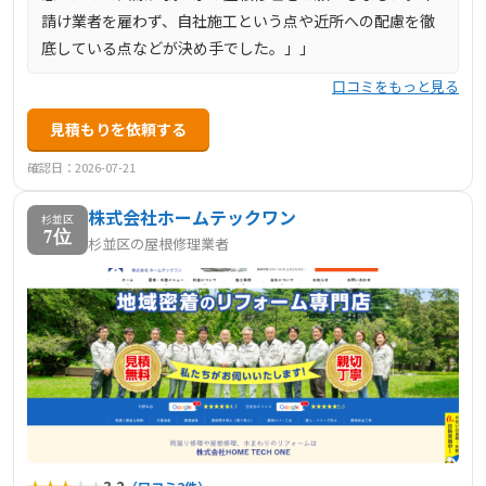
請け業者を雇わず、自社施工という点や近所への配慮を徹
底している点などが決め手でした。」」
口コミをもっと見る
見積もりを依頼する
確認日：2026-07-21
株式会社ホームテックワン
杉並区
7位
杉並区の屋根修理業者