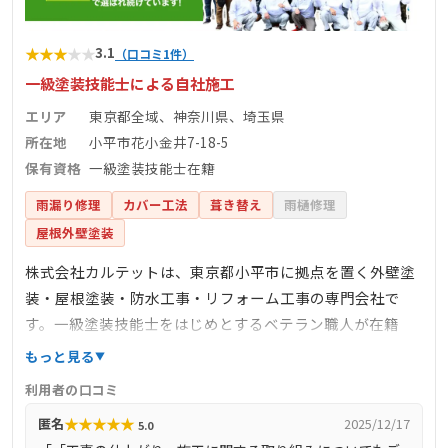
★
★
★
★
★
3.1
（口コミ1件）
一級塗装技能士による自社施工
エリア
東京都全域、神奈川県、埼玉県
所在地
小平市花小金井7-18-5
保有資格
一級塗装技能士在籍
雨漏り修理
カバー工法
葺き替え
雨樋修理
屋根外壁塗装
株式会社カルテットは、東京都小平市に拠点を置く外壁塗
装・屋根塗装・防水工事・リフォーム工事の専門会社で
す。一級塗装技能士をはじめとするベテラン職人が在籍
し、完全自社施工にこだわっています。訪問診断や見積も
もっと見る
りは無料で行い、建物診断書の作成も提供しています。公
利用者の口コミ
式サイトには多数の施工事例が掲載されており、施工の品
★
★
★
★
★
匿名
2025/12/17
5.0
質や実績を確認できます。