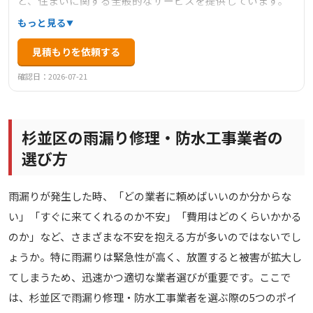
ど、住まいに関する全般的なサービスを提供しています。
見積・点検・調査は無料で、迅速な対応と職人価格を特徴
もっと見る
としています。1級塗装技能士や建築板金技能士が在籍して
見積もりを依頼する
おり、安心の工事とアフターフォローに力を入れていま
す。工事後のお客様との長期的なお付き合いを大切にして
確認日：2026-07-21
おり、リピーターや紹介による依頼が多いことも信頼の証
です。
杉並区の雨漏り修理・防水工事業者の
選び方
雨漏りが発生した時、「どの業者に頼めばいいのか分からな
い」「すぐに来てくれるのか不安」「費用はどのくらいかかる
のか」など、さまざまな不安を抱える方が多いのではないでし
ょうか。特に雨漏りは緊急性が高く、放置すると被害が拡大し
てしまうため、迅速かつ適切な業者選びが重要です。ここで
は、杉並区で雨漏り修理・防水工事業者を選ぶ際の5つのポイ