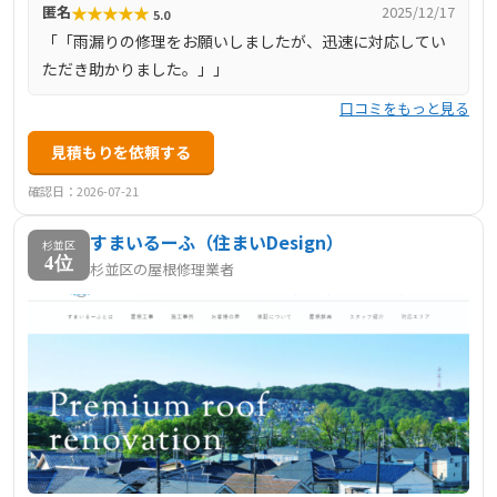
★
★
★
★
★
匿名
2025/12/17
5.0
「「雨漏りの修理をお願いしましたが、迅速に対応してい
ただき助かりました。」」
口コミをもっと見る
見積もりを依頼する
確認日：2026-07-21
すまいるーふ（住まいDesign）
杉並区
4位
杉並区の屋根修理業者