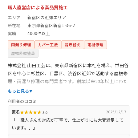
職人直営店による高品質施工
エリア
新宿区の近郊エリア
所在地
東京都新宿区新宿1-36-2
実績
4000件以上
雨漏り修理
カバー工法
葺き替え
雨樋修理
屋根外壁塗装
株式会社 山田工芸は、東京都新宿区に本社を構え、世田谷
区を中心に杉並区、目黒区、渋谷区近郊で活動する屋根修
理・雨漏り修理の専門業者です。創業以来20年以上にわた
り、「何をすればお客様にとって最善なのか？」を追求
もっと見る
し、スタッフ全員がお客様に喜んでいただけることを第一
利用者の口コミ
に考えてきました。これまでに4000件以上の施工実績を持
★
★
★
★
★
匿名
2025/12/17
5.0
ち、職人直営店として、打ち合わせから施工まで全て自社
「「職人さんの対応が丁寧で、仕上がりにも大変満足して
の熟練職人が対応しています。これにより、高品質な施工
います。」」
とスピーディーな意思疎通を実現し、お客様からの信頼を
得ています。