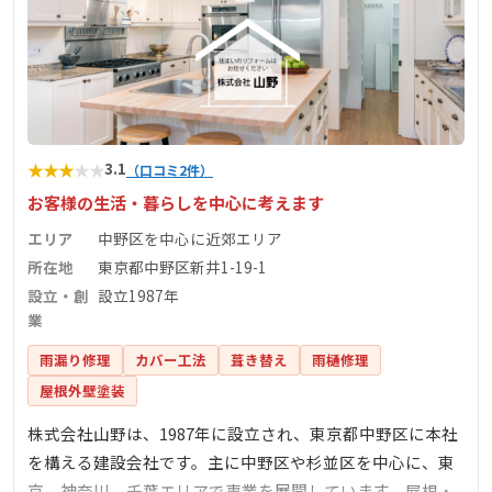
★
★
★
★
★
3.1
（口コミ2件）
お客様の生活・暮らしを中心に考えます
エリア
中野区を中心に近郊エリア
所在地
東京都中野区新井1-19-1
設立・創
設立1987年
業
雨漏り修理
カバー工法
葺き替え
雨樋修理
屋根外壁塗装
株式会社山野は、1987年に設立され、東京都中野区に本社
を構える建設会社です。主に中野区や杉並区を中心に、東
京、神奈川、千葉エリアで事業を展開しています。屋根・