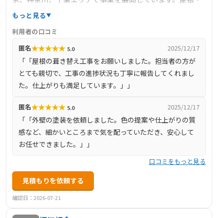
外壁リフォーム、内装リフォーム、エクステリア工事、キ
もっと見る
ッチン・トイレなどの住宅設備機器の設置・取替え、増改
利用者の口コミ
築工事、新築工事など、住まいに関する幅広いサービスを
★
★
★
★
★
匿名
2025/12/17
5.0
提供しています。お客様の生活・暮らしを中心に考え、単
「「屋根の葺き替え工事をお願いしました。担当者の方が
なる設備取替えではなく、住まいの性能を向上させ、より
とても親切で、工事の進捗状況も丁寧に報告してくれまし
住みよくすることをモットーとしています。きめ細かな対
た。仕上がりも満足しています。」」
応とアフターケアを含めた高品質なサービスを提供し、施
工後の不具合等については、担当者が迅速に対応していま
★
★
★
★
★
匿名
2025/12/17
5.0
す。
「「外壁の塗装を依頼しました。色の提案や仕上がりの質
感など、細かいところまで気を配っていただき、安心して
お任せできました。」」
口コミをもっと見る
見積もりを依頼する
確認日：2026-07-21