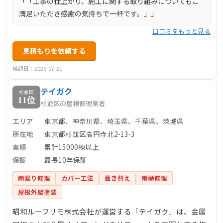
「「工事の仕上がり、施工に関する取り組みについてもご
満足いただき感謝の気持ちで一杯です。」」
口コミをもっと見る
見積もりを依頼する
確認日：2026-07-21
テイガク
杉並区
11位
杉並区の屋根修理業者
エリア
東京都、神奈川県、埼玉県、千葉県、茨城県
所在地
東京都杉並区高円寺北2-13-3
実績
累計15000棟以上
保証
最長10年保証
雨漏り修理
カバー工法
葺き替え
雨樋修理
屋根外壁塗装
昭和ルーフリモ株式会社が運営する「テイガク」は、金属