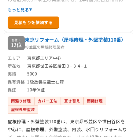
で、緊急の雨漏りトラブルにも迅速に対応します。料金は
もっと見る
明確で、下地処理3900円/㎡～、カバー工法6600円/㎡～な
見積もりを依頼する
ど、部分修理から大規模な修繕まで幅広く対応していま
す。見積もり後の追加料金は不要で、安心して依頼できる
東京リフォーム（屋根修理・外壁塗装110番）
点も特徴です。
杉並区
13位
杉並区の屋根修理業者
エリア
東京都エリア中心
所在地
東京都世田谷区給田３−３４−１
実績
5000
保有資格
1級塗装技能士在籍
保証
10年保証
雨漏り修理
カバー工法
葺き替え
雨樋修理
屋根外壁塗装
屋根修理・外壁塗装110番は、東京都杉並区や世田谷区を
中心に、屋根修理、外壁塗装、内装、水回りリフォームな