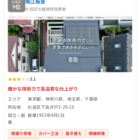
堀江板金
杉並区
9位
杉並区の屋根修理業者
★
★
★
★
★
3.1
確かな技術力で高品質な仕上がり
エリア
東京都、神奈川県、埼玉県、千葉県
所在地
杉並区下高井戸3-29-10
設立・創
創業1953年4月1日
業
雨漏り修理
カバー工法
葺き替え
雨樋修理