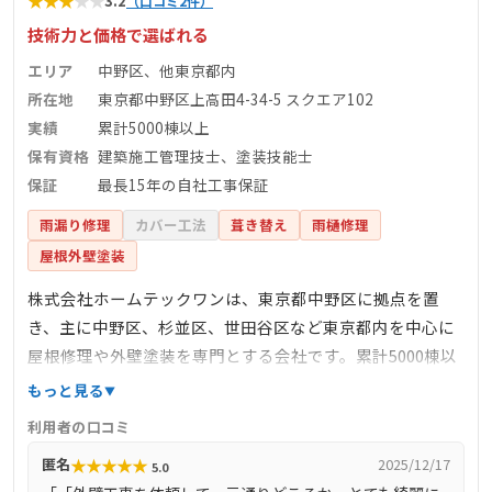
★
★
★
★
★
3.2
（口コミ2件）
技術力と価格で選ばれる
エリア
中野区、他東京都内
所在地
東京都中野区上高田4-34-5 スクエア102
実績
累計5000棟以上
保有資格
建築施工管理技士、塗装技能士
保証
最長15年の自社工事保証
雨漏り修理
カバー工法
葺き替え
雨樋修理
屋根外壁塗装
株式会社ホームテックワンは、東京都中野区に拠点を置
き、主に中野区、杉並区、世田谷区など東京都内を中心に
屋根修理や外壁塗装を専門とする会社です。累計5000棟以
上の施工実績を持ち、建築施工管理技士や塗装技能士など
もっと見る
の有資格者が在籍しています。自社施工により中間マージ
利用者の口コミ
ンを排除し、低価格で高品質なサービスを提供していま
★
★
★
★
★
匿名
2025/12/17
5.0
す。さらに、国土交通大臣指定のJIOリフォーム瑕疵保険や