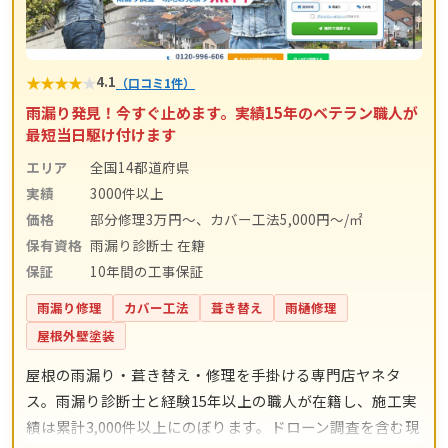
★
★
★
★
★
4.1
（口コミ1件）
雨漏り発見！今すぐ止めます。実績15年のベテラン職人が
最短当日駆け付けます
エリア
全国14都道府県
実績
3000件以上
価格
部分修理3万円～、カバー工法5,000円～/㎡
保有資格
雨漏り診断士 在籍
保証
10年間の工事保証
雨漏り修理
カバー工法
葺き替え
雨樋修理
屋根外壁塗装
屋根の雨漏り・葺き替え・修理を手掛ける専門店ヤネタ
ス。雨漏り診断士と経験15年以上の職人が在籍し、施工実
績は累計3,000件以上にのぼります。ドローン調査を含む現