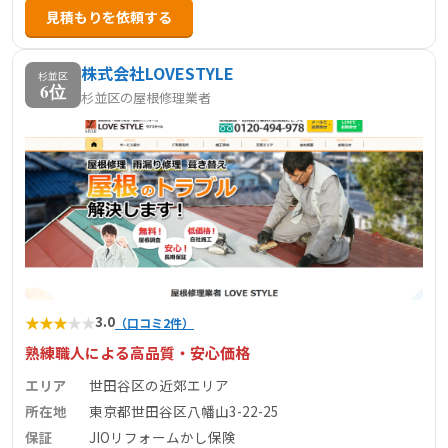
見積もりを依頼する
工事、外壁工事、防水工事など多岐にわたり、住宅の外装
に関する幅広いニーズに対応しています。詳細なサービス
株式会社LOVESTYLE
内容や施工事例については、公式サイトをご覧ください。
杉並区
6位
杉並区の屋根修理業者
★
★
★
★
★
3.0
（口コミ2件）
熟練職人による高品質・安心価格
エリア
世田谷区の近郊エリア
所在地
東京都世田谷区八幡山3-22-25
保証
JIOリフォームかし保険