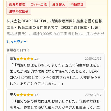
雨漏り修理
カバー工法
葺き替え
雨樋修理
屋根外壁塗装
株式会社DEAP CRAFTは、横浜市港南区に拠点を置く屋根
工事・板金工事の専門業者です（2023年8月設立・代表：
馬場悠帆氏）。累計3,000棟の施工実績を持ち、打ち合わせ
からアフターサポートまで自社スタッフが一貫対応。仲介
もっと見る
コストを抑えた適正価格と自社保証を掲げています。料金
利用者の口コミ
の目安は雨漏り修理3万円〜、屋根の部分補修5万円〜、棟
★
★
★
★
★
匿名
2025/12/17
5.0
板金交換10万円〜、屋根カバー工法80万円〜、葺き替え
「「雨漏り修理をお願いしました。過去に何度か修理をし
100万円〜。現地調査・お見積り・ご相談は無料で、最短
ましたが決定的な改善にならず悩んでいたところ、DEAP
即日対応も可能です（営業時間8時〜18時・月〜土）。対
CRAFTに依頼してようやく改善されました。大変助かりま
応エリアは神奈川県全域（33市町村）と東京都全域（23
した。ありがとうございます。」」
区・多摩地域）です。
★
★
★
★
★
匿名
2025/12/17
5.0
「「祖父の家の屋根修理をお願いしました。代表の方はも
ちろん、作業して頂いた職人さんが皆さん礼儀正しく、工